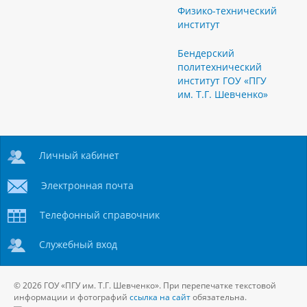
Физико-технический
институт
Бендерский
политехнический
институт ГОУ «ПГУ
им. Т.Г. Шевченко»
Личный кабинет
Электронная почта
Телефонный справочник
Служебный вход
© 2026 ГОУ «ПГУ им. Т.Г. Шевченко». При перепечатке текстовой
информации и фотографий
ссылка на сайт
обязательна.