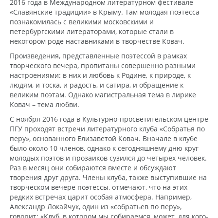
2016 года в Международном литературном фестивале
«Славянские традиции» в Крыму. Там молодая поэтесса
познакомилась с великими московскими и
петербургскими литераторами, которые стали в
некотором роде наставниками в творчестве Ковач.
Произведения, представленные поэтессой в рамках
творческого вечера, пропитаны совершенно разными
настроениями: в них и любовь к Родине, к природе, к
людям, и тоска, и радость, и сатира, и обращение к
великим поэтам. Однако магистральная тема в лирике
Ковач – тема любви.
С ноября 2016 года в Культурно-просветительском центре
ПГУ проходят встречи литературного клуба «Собратья по
перу», основанного Елизаветой Ковач. Вначале в клубе
было около 10 членов, однако к сегодняшнему дню круг
молодых поэтов и прозаиков сузился до четырех человек.
Раз в месяц они собираются вместе и обсуждают
творения друг друга. Члены клуба, также выступившие на
творческом вечере поэтессы, отмечают, что на этих
редких встречах царит особая атмосфера. Например,
Александр Локайчук, один из «собратьев по перу»,
говорит: «Клуб, в котором мы собираемся, может, для кого-