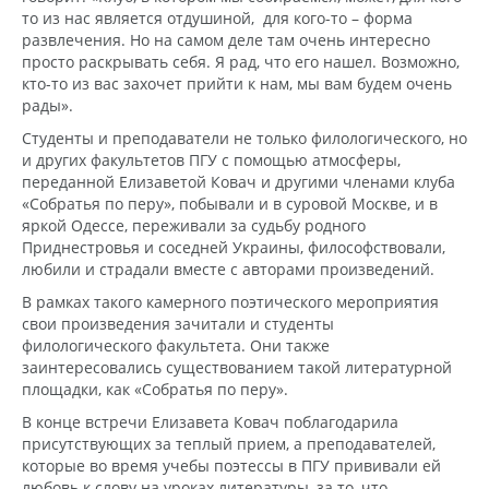
то из нас является отдушиной, для кого-то – форма
развлечения. Но на самом деле там очень интересно
просто раскрывать себя. Я рад, что его нашел. Возможно,
кто-то из вас захочет прийти к нам, мы вам будем очень
рады».
Студенты и преподаватели не только филологического, но
и других факультетов ПГУ с помощью атмосферы,
переданной Елизаветой Ковач и другими членами клуба
«Собратья по перу», побывали и в суровой Москве, и в
яркой Одессе, переживали за судьбу родного
Приднестровья и соседней Украины, философствовали,
любили и страдали вместе с авторами произведений.
В рамках такого камерного поэтического мероприятия
свои произведения зачитали и студенты
филологического факультета. Они также
заинтересовались существованием такой литературной
площадки, как «Собратья по перу».
В конце встречи Елизавета Ковач поблагодарила
присутствующих за теплый прием, а преподавателей,
которые во время учебы поэтессы в ПГУ прививали ей
любовь к слову на уроках литературы, за то, что