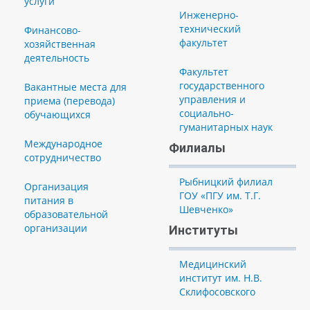
услуги
Инженерно-
технический
Финансово-
факультет
хозяйственная
деятельность
Факультет
государственного
Вакантные места для
управления и
приема (перевода)
социально-
обучающихся
гуманитарных наук
Международное
Филиалы
сотрудничество
Рыбницкий филиал
Организация
ГОУ «ПГУ им. Т.Г.
питания в
Шевченко»
образовательной
организации
Институты
Медицинский
институт им. Н.В.
Склифосовского