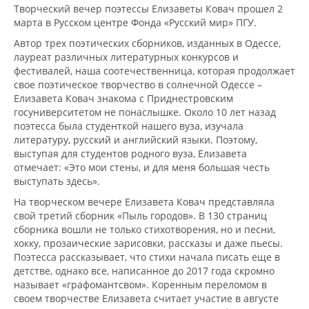
Творческий вечер поэтессы Елизаветы Ковач прошел 2
марта в Русском центре Фонда «Русский мир» ПГУ.
Автор трех поэтических сборников, изданных в Одессе,
лауреат различных литературных конкурсов и
фестивалей, наша соотечественница, которая продолжает
свое поэтическое творчество в солнечной Одессе –
Елизавета Ковач знакома с Приднестровским
госуниверситетом не понаслышке. Около 10 лет назад
поэтесса была студенткой нашего вуза, изучала
литературу, русский и английский языки. Поэтому,
выступая для студентов родного вуза, Елизавета
отмечает: «Это мои стены, и для меня большая честь
выступать здесь».
На творческом вечере Елизавета Ковач представляла
свой третий сборник «Пыль городов». В 130 страниц
сборника вошли не только стихотворения, но и песни,
хокку, прозаические зарисовки, рассказы и даже пьесы.
Поэтесса рассказывает, что стихи начала писать еще в
детстве, однако все, написанное до 2017 года скромно
называет «графомантсвом». Коренным переломом в
своем творчестве Елизавета считает участие в августе