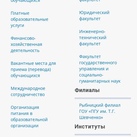
обучающихся
Юридический
Платные
факультет
образовательные
услуги
Инженерно-
технический
Финансово-
факультет
хозяйственная
деятельность
Факультет
государственного
Вакантные места для
управления и
приема (перевода)
социально-
обучающихся
гуманитарных наук
Международное
Филиалы
сотрудничество
Рыбницкий филиал
Организация
ГОУ «ПГУ им. Т.Г.
питания в
Шевченко»
образовательной
организации
Институты