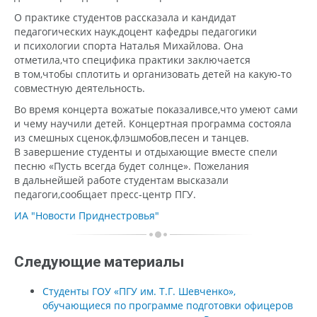
О практике студентов рассказала и кандидат
педагогических наук
,
доцент кафедры педагогики
и психологии спорта Наталья Михайлова. Она
отметила
,
что специфика практики заключается
в том
,
чтобы сплотить и организовать детей на какую-то
совместную деятельность.
Во время концерта вожатые показали
все
,
что умеют сами
и чему научили детей. Концертная программа состояла
из смешных сценок
,
флэшмобов
,
песен и танцев.
В завершение студенты и отдыхающие вместе спели
песню «Пусть всегда будет солнце». Пожелания
в дальнейшей работе студентам высказали
педагоги
,
сообщает пресс-центр ПГУ.
ИА "Новости Приднестровья"
Следующие материалы
Студенты ГОУ «ПГУ им. Т.Г. Шевченко»,
обучающиеся по программе подготовки офицеров