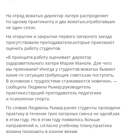
На отряд вожатых директор лагеря распределяет
по одному практиканту и два вожатых
,
отработавших
не один сезон.
На открытии и закрытии первого лагерного заезда
присутствовали преподаватели
,
которые приезжают
оценить работу студентов.
«В принципе
,
работу оценивает директор
оздоровительного лагеря Мария Маноле. Для чего
мы приезжаем? Иногда у студентов-вожатых бывают
какие-то ситуации
,
требующие совета
,
как поступить.
В основном с трудностями сталкиваются новички», —
сообщила Людмила Рымар
,
руководитель
практики
,
старший преподаватель педагогики
и психологии спорта.
По словам Людмилы Рымар
,
ранее студенты проходили
практику в течение трех лагерных смен
,
а не одной
,
как
в этом году. Но в этом году появилось больше
направлений и, согласно учебному плану
,
практика
должна проходить в разное время.