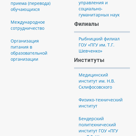
управления и
приема (перевода)
социально-
обучающихся
гуманитарных наук
Международное
Филиалы
сотрудничество
Рыбницкий филиал
Организация
ГОУ «ПГУ им. Т.Г.
питания в
Шевченко»
образовательной
организации
Институты
Медицинский
институт им. Н.В.
Склифосовского
Физико-технический
институт
Бендерский
политехнический
институт ГОУ «ПГУ