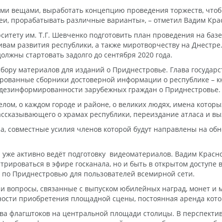
ыми вещами, выработать концепцию проведения торжеств, чтоб
еи, прорабатывать различные варианты», – отметил Вадим Кра
итету им. Т.Г. Шевченко подготовить план проведения на базе
вам развития республики, а также миротворчеству на Днестре
олжны стартовать задолго до сентября 2020 года.
сбору материалов для изданий о Приднестровье. Глава госуда
рированные сборники достоверной информации о республике – 
дезинформированности зарубежных граждан о Приднестровье.
елом, о каждом городе и районе, о великих людях, имена котор
ссказывающего о храмах республики, переиздание атласа и вых
па, совместные усилия членов которой будут направлены на об
 уже активно ведёт подготовку видеоматериалов. Вадим Красн
ироваться в эфире госканала, но и быть в открытом доступе в
 по Приднестровью для пользователей всемирной сети.
и вопросы, связанные с выпуском юбилейных наград, монет и 
ности приобретения площадной сцены, постоянная аренда кото
тва флагштоков на центральной площади столицы. В перспект