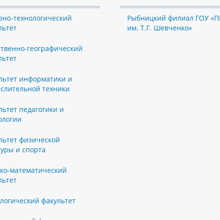
рно-технологический
Рыбницкий филиал ГОУ «П
льтет
им. Т.Г. Шевченко»
ственно-географический
льтет
льтет информатики и
слительной техники
льтет педагогики и
ологии
льтет физической
туры и спорта
ко-математический
льтет
логический факультет