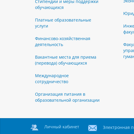
Экон
Стипендии и меры поддержки
обучающихся
Юрид
Платные образовательные
услуги
Инже
факу
Финансово-хозяйственная
деятельность
Факу
упра
гума
Вакантные места для приема
(перевода) обучающихся
Международное
сотрудничество
Организация питания в
образовательной организации
Личный кабинет
Электронная п