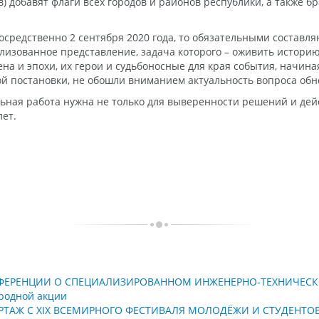
в) добавят флаги всех городов и районов республики, а также
посредственно 2 сентября 2020 года, то обязательными соста
лизованное представление, задача которого – оживить историю
а и эпохи, их герои и судьбоносные для края события, начина
 постановки, не обошли вниманием актуальность вопроса обн
ьная работа нужна не только для выверенности решений и дейс
лет.
ФЕРЕНЦИИ О СПЕЦИАЛИЗИРОВАННОМ ИНЖЕНЕРНО-ТЕХНИЧЕС
родной акции
РТАЖ С XIX ВСЕМИРНОГО ФЕСТИВАЛЯ МОЛОДЁЖИ И СТУДЕНТО