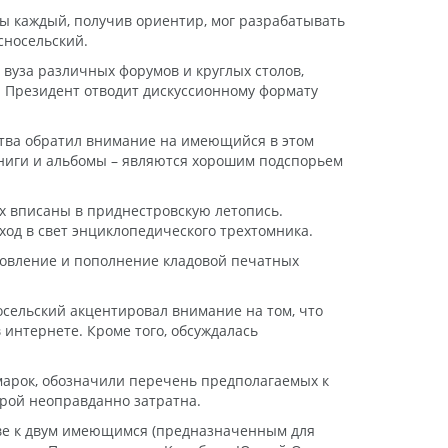
ы каждый, получив ориентир, мог разрабатывать
сносельский.
 вуза различных форумов и круглых столов,
. Президент отводит дискуссионному формату
рства обратил внимание на имеющийся в этом
книги и альбомы – являются хорошим подспорьем
ых вписаны в приднестровскую летопись.
од в свет энциклопедического трехтомника.
новление и пополнение кладовой печатных
осельский акцентировал внимание на том, что
 интернете. Кроме того, обсуждалась
марок, обозначили перечень предполагаемых к
рой неоправданно затратна.
иве к двум имеющимся (предназначенным для