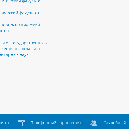
омический факультет
ический факультет
нерно-технический
льтет
льтет государственного
вления и социально-
нитарных наук
очта
Телефонный справочник
Служебный 