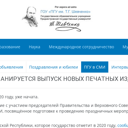
разование
Наука
Международное сотрудничество
Му
объявления
Поздравления и юбилеи
ПГУ в СМИ
Интерв
ЛАНИРУЕТСЯ ВЫПУСК НОВЫХ ПЕЧАТНЫХ И
0 году, уже начата.
е с участием председателей Правительства и Верховного Сове
СМИ, посвящённое подготовке к проведению праздничных меро
кой Республики, которое государство отметит в 2020 году,
сооб