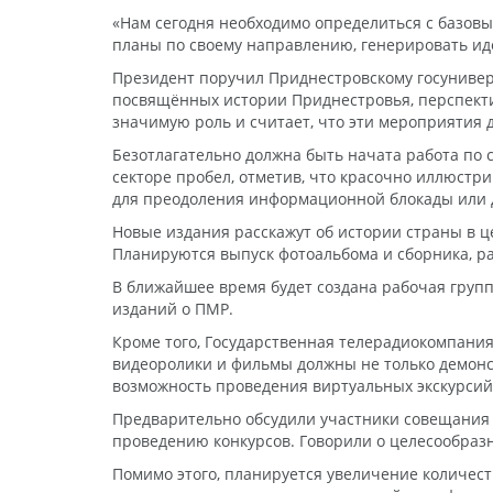
«Нам сегодня необходимо определиться с базов
планы по своему направлению, генерировать ид
Президент поручил Приднестровскому госуниверс
посвящённых истории Приднестровья, перспекти
значимую роль и считает, что эти мероприятия д
Безотлагательно должна быть начата работа по 
секторе пробел, отметив, что красочно иллюст
для преодоления информационной блокады или 
Новые издания расскажут об истории страны в ц
Планируются выпуск фотоальбома и сборника, ра
В ближайшее время будет создана рабочая груп
изданий о ПМР.
Кроме того, Государственная телерадиокомпания
видеоролики и фильмы должны не только демонстр
возможность проведения виртуальных экскурсий
Предварительно обсудили участники совещания 
проведению конкурсов. Говорили о целесообраз
Помимо этого, планируется увеличение количес