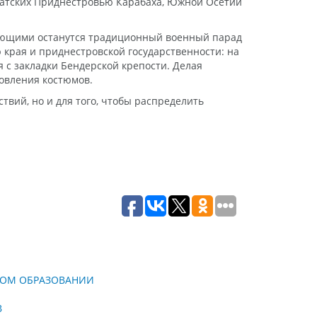
 братских Приднестровью Карабаха, Южной Осетии
вляющими останутся традиционный военный парад
 края и приднестровской государственности: на
я с закладки Бендерской крепости. Делая
овления костюмов.
твий, но и для того, чтобы распределить
КОМ ОБРАЗОВАНИИ
В