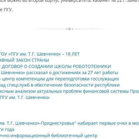
ся можно во второй корпус университета, кабинет № 221. Занят
е ПГУ.
ОУ «ПГУ им. Т.Г. Шевченко» – 18 ЛЕТ
АВНЫЙ ЗАКОН СТРАНЫ
САЛИ ДОГОВОР О СОЗДАНИИ ШКОЛЫ РОБОТОТЕХНИКИ
. Шевченко» рассказал о достижениях за 27 лет работы
ан центр компетенции для переподготовки госслужащих
клад спецслужб в обеспечение безопасности республики
лексным анализом актуальных проблем финансовой системы Пр
ПГУ им. Т.Г. Шевченко»
им. Т.Г. Шевченко»-Приднестровье" набирает первые очки в м
ги года
 научно-информационный библиотечный центр