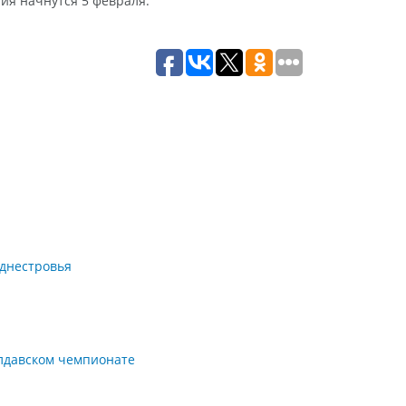
ия начнутся 5 февраля.
иднестровья
олдавском чемпионате