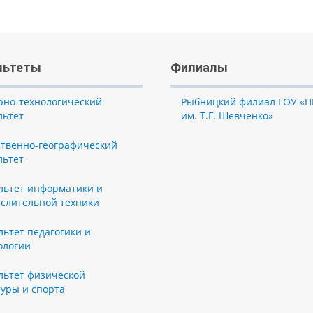
льтеты
Филиалы
рно-технологический
Рыбницкий филиал ГОУ «П
льтет
им. Т.Г. Шевченко»
ственно-географический
льтет
льтет информатики и
слительной техники
льтет педагогики и
ологии
льтет физической
туры и спорта