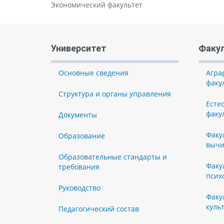
Экономический факультет
Университет
Факу
Основные сведения
Агра
факу
Структура и органы управления
Есте
факу
Документы
Факу
Образование
вычи
Образовательные стандарты и
Факу
требования
псих
Руководство
Факу
куль
Педагогический состав