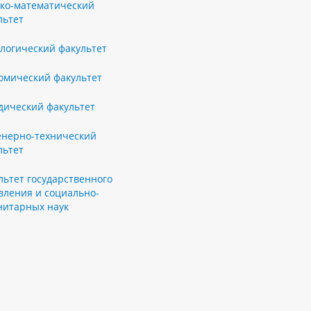
ко-математический
льтет
логический факультет
омический факультет
ический факультет
нерно-технический
льтет
льтет государственного
вления и социально-
нитарных наук