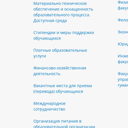
Физи
Материально-техническое
факу
обеспечение и оснащенность
образовательного процесса.
Фило
Доступная среда
Экон
Стипендии и меры поддержки
обучающихся
Юрид
Платные образовательные
услуги
Инже
факу
Финансово-хозяйственная
деятельность
Факу
упра
гума
Вакантные места для приема
(перевода) обучающихся
Международное
сотрудничество
Организация питания в
образовательной организации