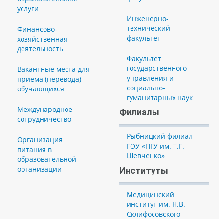
услуги
Инженерно-
технический
Финансово-
факультет
хозяйственная
деятельность
Факультет
государственного
Вакантные места для
управления и
приема (перевода)
социально-
обучающихся
гуманитарных наук
Международное
Филиалы
сотрудничество
Рыбницкий филиал
Организация
ГОУ «ПГУ им. Т.Г.
питания в
Шевченко»
образовательной
организации
Институты
Медицинский
институт им. Н.В.
Склифосовского