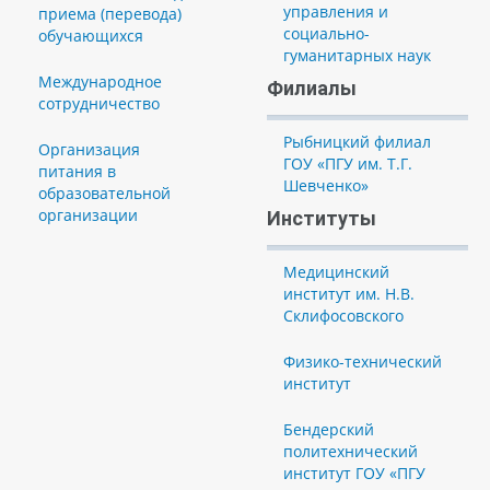
управления и
приема (перевода)
социально-
обучающихся
гуманитарных наук
Международное
Филиалы
сотрудничество
Рыбницкий филиал
Организация
ГОУ «ПГУ им. Т.Г.
питания в
Шевченко»
образовательной
организации
Институты
Медицинский
институт им. Н.В.
Склифосовского
Физико-технический
институт
Бендерский
политехнический
институт ГОУ «ПГУ