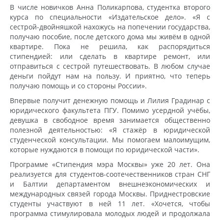
В числе новичков Анна Поликарпова, студентка второго
курса по специальности «Издательское дело». «Я с
сестрой-двойняшкой нахожусь на попечении государства,
получаю пособие, после детского дома мы живём в одной
квартире. Пока не решила, как распорядиться
стипендией: или сделать в квартире ремонт, или
отправиться с сестрой путешествовать. В любом случае
деньги пойдут нам на пользу. И приятно, что теперь
получаю помощь и со стороны России».
Впервые получит денежную помощь и Лилия Градинар с
юридического факультета ПГУ. Помимо усердной учёбы,
девушка в свободное время занимается общественно
полезной деятельностью: «Я стажёр в юридической
студенческой консультации. Мы помогаем малоимущим,
которые нуждаются в помощи по юридической части».
Программе «Стипендия мэра Москвы» уже 20 лет. Она
реализуется для студентов-соотечественников стран СНГ
и Балтии департаментом внешнеэкономических и
международных связей города Москвы. Приднестровские
студенты участвуют в ней 11 лет. «Хочется, чтобы
программа стимулировала молодых людей и продолжала