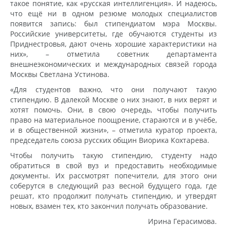
такое понятие, как «русская интеллигенция». И надеюсь,
что ещё ни в одном резюме молодых специалистов
появится запись: был стипендиатом мэра Москвы.
Российские университеты, где обучаются студенты из
Приднестровья, дают очень хорошие характеристики на
них», – отметила советник департамента
внешнеэкономических и международных связей города
Москвы Светлана Устинова.
«Для студентов важно, что они получают такую
стипендию. В далекой Москве о них знают, в них верят и
хотят помочь. Они, в свою очередь, чтобы получить
право на материальное поощрение, стараются и в учёбе,
и в общественной жизни», – отметила куратор проекта,
председатель союза русских общин Виорика Кохтарева.
Чтобы получить такую стипендию, студенту надо
обратиться в свой вуз и предоставить необходимые
документы. Их рассмотрят попечители, для этого они
соберутся в следующий раз весной будущего года, где
решат, кто продолжит получать стипендию, и утвердят
новых, взамен тех, кто закончил получать образование.
Ирина Герасимова.