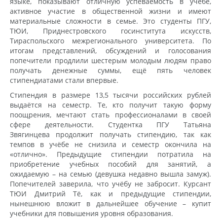
языке, показывают отличную успеваемость в учёбе,
активное участие в общественной жизни и имеют
материальные сложности в семье. Это студенты ПГУ,
ТЮИ, Приднестровского госинститута искусств,
Тираспольского межрегионального университета. По
итогам представлений, обсуждений и голосования
попечители продлили шестерым молодым людям право
получать денежные суммы, ещё пять человек
стипендиатами стали впервые.
Стипендия в размере 13,5 тысячи российских рублей
выдаётся на семестр. Те, кто получит такую форму
поощрения, мечтают стать профессионалами в своей
сфере деятельности. Студентка ПГУ Татьяна
Звягинцева продолжит получать стипендию, так как
темпов в учёбе не снизила и семестр окончила на
«отлично». Предыдущие стипендии потратила на
приобретение учебных пособий для занятий, а
ожидаемую – на семью (девушка недавно вышла замуж).
Попечителей заверила, что учёбу не забросит. Курсант
ТЮИ Дмитрий Тё, как и предыдущие стипендии,
нынешнюю вложит в дальнейшее обучение – купит
учебники для повышения уровня образования.