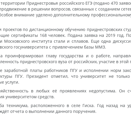
а территории Приднестровья российского ЕГЭ (подано 470 заяво
 продвижение в решении вопросов, связанных с созданием сетев
Особое внимание уделено дополнительному профессиональном
проектов по дистанционному обучению приднестровских студ
щие сертификаты 168 человек. Подана заявка на 2019 год. П
и Московского института стали и сплавов. Еще одна дискус
вского госуниверситета с привлечением базы ММЗ.
ета проинформировал главу государства и о работе, напра
енность приднестровского вуза от российских, участие в этой
не заработной платы работников ПГУ и исполнении норм за
ктуры ПГУ. Президент отметил, что университет не только
е услуги.
озяйственность в любых её проявлениях недопустима. Он с
ия университетом средств.
ба техникума, расположенного в селе Гиска. Год назад на 
 ждёт отчета о выполнении данного поручения.