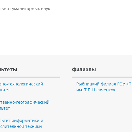
ально-гуманитарных наук
льтеты
Филиалы
рно-технологический
Рыбницкий филиал ГОУ «П
льтет
им. Т.Г. Шевченко»
ственно-географический
льтет
льтет информатики и
слительной техники