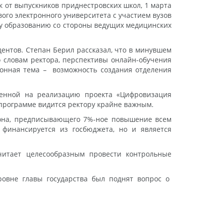
к от выпускников приднестровских школ, 1 марта
ого электронного университета с участием вузов
у образованию со стороны ведущих медицинских
ентов. Степан Берил рассказал, что в минувшем
о словам ректора, перспективы онлайн-обучения
сионная тема – возможность создания отделения
вленной на реализацию проекта «Цифровизация
 программе видится ректору крайне важным.
кона, предписывающего 7%-ное повышение всем
 финансируется из госбюджета, но и является
читает целесообразным провести контрольные
уровне главы государства был поднят вопрос о