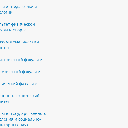
льтет педагогики и
ологии
льтет физической
туры и спорта
ко-математический
льтет
логический факультет
омический факультет
ический факультет
нерно-технический
льтет
льтет государственного
вления и социально-
нитарных наук