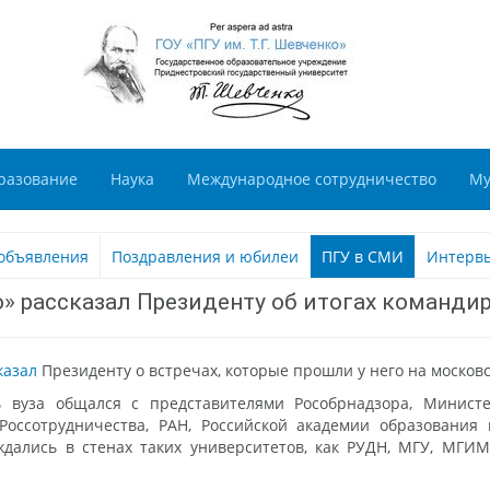
разование
Наука
Международное сотрудничество
Му
объявления
Поздравления и юбилеи
ПГУ в СМИ
Интерв
ко» рассказал Президенту об итогах команди
казал
Президенту о встречах, которые прошли у него на московс
ь вуза общался с представителями Рособрнадзора, Минист
оссотрудничества, РАН, Российской академии образования 
дались в стенах таких университетов, как РУДН, МГУ, МГИ