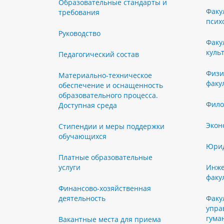
Образовательные стандарты и
Факу
требования
псих
Руководство
Факу
куль
Педагогический состав
Физи
Материально-техническое
факу
обеспечение и оснащенность
образовательного процесса.
Фило
Доступная среда
Экон
Стипендии и меры поддержки
обучающихся
Юрид
Платные образовательные
услуги
Инже
факу
Финансово-хозяйственная
деятельность
Факу
упра
гума
Вакантные места для приема