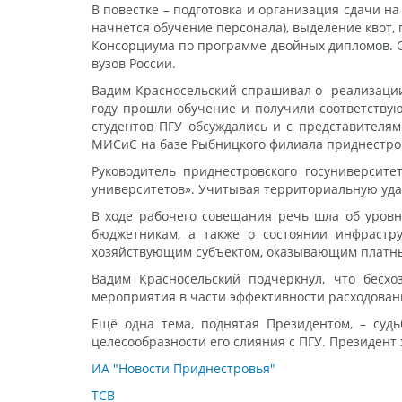
В повестке – подготовка и организация сдачи н
начнется обучение персонала), выделение квот,
Консорциума по программе двойных дипломов. 
вузов России.
Вадим Красносельский спрашивал о реализации 
году прошли обучение и получили соответствую
студентов ПГУ обсуждались и с представителям
МИСиС на базе Рыбницкого филиала приднестро
Руководитель приднестровского госуниверсит
университетов». Учитывая территориальную удал
В ходе рабочего совещания речь шла об уров
бюджетникам, а также о состоянии инфрастру
хозяйствующим субъектом, оказывающим платны
Вадим Красносельский подчеркнул, что бесх
мероприятия в части эффективности расходован
Ещё одна тема, поднятая Президентом, – судь
целесообразности его слияния с ПГУ. Президент
ИА "Новости Приднестровья"
ТСВ