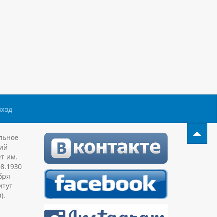
вход
льное
ий
т им.
08.1930
бря
итут
).