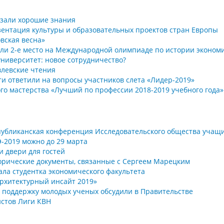
азали хорошие знания
зентация культуры и образовательных проектов стран Европы
вская весна»
няли 2-е место на Международной олимпиаде по истории эконом
университет: новое сотрудничество?
влевские чтения
ти ответили на вопросы участников слета «Лидер-2019»
го мастерства «Лучший по профессии 2018-2019 учебного года
спубликанская конференция Исследовательского общества учащ
Э-2019 можно до 29 марта
и двери для гостей
торические документы, связанные с Сергеем Марецким
тала студентка экономического факультета
Архитектурный инсайт 2019»
и поддержку молодых ученых обсудили в Правительстве
стов Лиги КВН