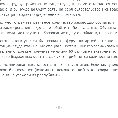
блемы трудоустройства не существует, но нами отмечается о
к они вынуждены будут взять на себя обязательства (контракт
 ситуация создает определенные сложности.
х мест отражает реальное количество желающих обучаться п
ограммирования, здесь не обойтись без таланта. Обучатьс
т желание получить образование в другой области, не совсем
ского института: «Я бы назвал IT-сферу элитарной в плане 
дущим студентам наших специальностей. Нужно увеличивать 
равлению, должен получить минимум 60 баллов на экзамене по 
исло бюджетных мест, не факт, что прибавится количество та
алифицированных, качественных выпускников. Если мы увел
в, бизнесменов (вспомните ломоносовский закон сохранения
 они не уезжали из республики».