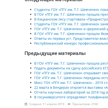
Студенты ГОУ «ПГУ им. Т.Г. Шевченко» пок
В ГОУ «ПГУ им. Т.Г. Шевченко» прошла пре
В Кицканском лесу стартовала «Приднестро
Студенты ГОУ «ПГУ им. Т.Г. Шевченко» за
ГОУ «ПГУ им. Т.Г. Шевченко» и Цюрихский 
В ГОУ «ПГУ им. Т.Г. Шевченко» прошли Яко
Ответы из первых уст. Представители влас
Республиканский конкурс профессионально
Предыдущие материалы
В ГОУ «ПГУ им. Т.Г. Шевченко» прошла ре
Подать документы на сдачу российского ЕГ
ГОУ «ПГУ им. Т.Г. Шевченко» открывает сво
ГОУ «ПГУ им. Т.Г. Шевченко» переданы ис
Мисс ГОУ «ПГУ им. Т.Г. Шевченко» - 2019 с
22 марта в Бендерах откроется выставка «
Отчеты научных лабораторий за 2018 год 
В госуниверситете определяют полуфинали
Создано: 11 апреля 2019
Просмотров: 2168