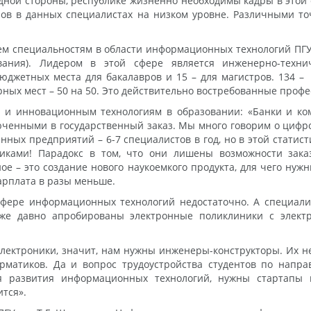
одной стороны, республике жизненно необходимы кадры в этой о
ов в данных специалистах на низком уровне. Различными то
ем специальностям в области информационных технологий ПГУ 
ования). Лидером в этой сфере является инженерно-техн
джетных места для бакалавров и 15 – для магистров. 134 –
ых мест – 50 на 50. Это действительно востребованные профес
 и инновационным технологиям в образовании: «Банки и ко
юченными в государственный заказ. Мы много говорим о цифро
нных предприятий – 6-7 специалистов в год, но в этой статис
ками! Парадокс в том, что они лишены возможности заказ
ое – это создание нового наукоемкого продукта, для чего ну
зарплата в разы меньше.
сфере информационных технологий недостаточно. А специали
же давно апробированы электронные поликлиники с элект
лектроники, значит, нам нужны инженеры-конструкторы. Их не
матиков. Да и вопрос трудоустройства студентов по напра
я развития информационных технологий, нужны стартапы 
ится».