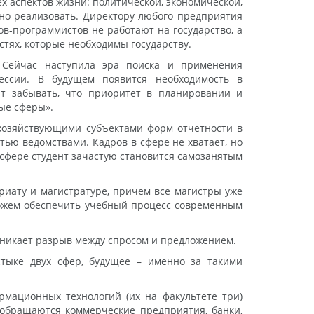
х аспектов жизни: политической, экономической,
но реализовать. Директору любого предприятия
в-программистов не работают на государство, а
тях, которые необходимы государству.
 Сейчас наступила эра поиска и применения
ессии. В будущем появится необходимость в
т забывать, что приоритет в планировании и
ые сферы».
е хозяйствующими субъектами форм отчетности в
тью ведомствами. Кадров в сфере не хватает, но
-сфере студент зачастую становится самозанятым
вриату и магистратуре, причем все магистры уже
сможем обеспечить учебный процесс современным
озникает разрыв между спросом и предложением.
стыке двух сфер, будущее – именно за такими
рмационных технологий (их на факультете три)
в обращаются коммерческие предприятия, банки,