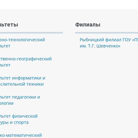
льтеты
Филиалы
рно-технологический
Рыбницкий филиал ГОУ «П
льтет
им. Т.Г. Шевченко»
ственно-географический
льтет
льтет информатики и
слительной техники
льтет педагогики и
ологии
льтет физической
туры и спорта
ко-математический