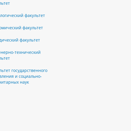
льтет
логический факультет
омический факультет
ический факультет
нерно-технический
льтет
льтет государственного
вления и социально-
нитарных наук