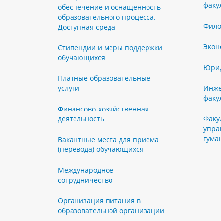
факу
обеспечение и оснащенность
образовательного процесса.
Фило
Доступная среда
Экон
Стипендии и меры поддержки
обучающихся
Юрид
Платные образовательные
услуги
Инже
факу
Финансово-хозяйственная
деятельность
Факу
упра
гума
Вакантные места для приема
(перевода) обучающихся
Международное
сотрудничество
Организация питания в
образовательной организации