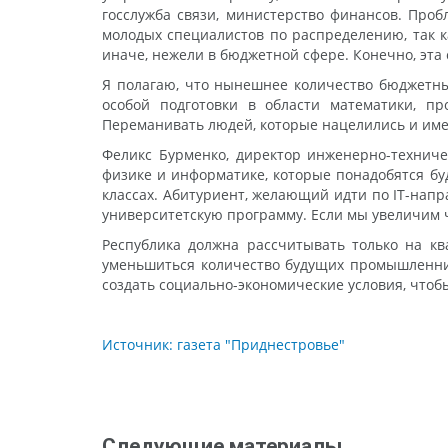
госслужба связи, министерство финансов. Про
молодых специалистов по распределению, так ка
иначе, нежели в бюджетной сфере. Конечно, эта
Я полагаю, что нынешнее количество бюджетны
особой подготовки в области математики, пр
Переманивать людей, которые нацелились и имею
Феликс Бурменко, директор инженерно-техниче
физике и информатике, которые понадобятся бу
классах. Абитуриент, желающий идти по IT-нап
университетскую программу. Если мы увеличим ч
Республика должна рассчитывать только на кв
уменьшиться количество будущих промышленнико
создать социально-экономические условия, чтобы
Источник: газета "Приднестровье"
Следующие материалы