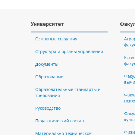
Университет
Факу
Основные сведения
Агра
факу
Структура и органы управления
Есте
факу
Документы
Факу
Образование
вычи
Образовательные стандарты и
Факу
требования
псих
Руководство
Факу
куль
Педагогический состав
Физи
Материально-техническое