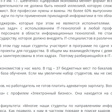
ГУ им. Т.Г. Шевченко: «Цифровая экономика меняет формат все
деятельности не должна быть некоей иллюзией, которую слож
мист. Все профессии нужны и важны. Но более 60% выпускнико
 идти по пути применения прикладной информатики в тех облас
джеров», которые при этом не являются исполнителями.
ных задач с использованием IT-технологий в любой проф
 персонале в области информационных технологий. Не стои
ударству, которое должно внедрять IT-специалистов в различн
«В этом году наши студенты участвуют в программе по сдач
проекты для государства. В общем мы взаимодействуем с девя
ны заинтересованы в этих кадрах. Поэтому разбирающийся в IT
экономистов у нас мало. В год – 37 бюджетных мест по бакала
 база обучения. Если мы увеличим набор студентов, мы не 
тов, но работодатель не готов платить адекватную зарплату. В
ка» с профилем «Электронный бизнес». Она находится на 
 факультета: «Многие наши студенты по направлениям инфо
урса. Как правило, к нам в частном порядке в поиске кадро