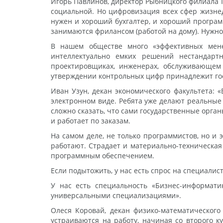
Игорь Павлинов, директор Рыбницкого филиала П
социальной. Но цифровизация всех сфер жизне
нужен и хороший бухгалтер, и хороший програм
занимаются фрилансом (работой на дому). Нужно
В нашем обществе много «эффективных мене
интеллектуально емких решений нестандарт
проектировщиках, инженерах, обслуживающем
утверждении контрольных цифр принадлежит гос
Иван Узун, декан экономического факультета: 
электронном виде. Ребята уже делают реальные 
сложно сказать, что сами государственные орга
и работает по заказам.
На самом деле, не только программистов, но и 
работают. Страдает и материально-техническая
программным обеспечением.
Если подытожить, у нас есть спрос на специалис
У нас есть специальность «Бизнес-информати
универсальными специализациями».
Олеся Коровай, декан физико-математического
устраиваются на работу, начиная со второго к