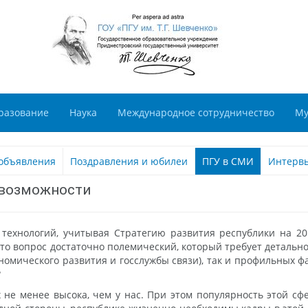
разование
Наука
Международное сотрудничество
Му
объявления
Поздравления и юбилеи
ПГУ в СМИ
Интерв
 возможности
технологий, учитывая Стратегию развития республики на 2
то вопрос достаточно полемический, который требует детальн
омического развития и госслужбы связи), так и профильных фа
?
 не менее высока, чем у нас. При этом популярность этой сф