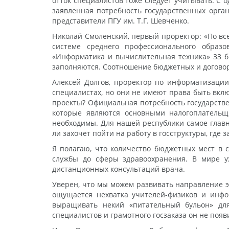
отток специалистов тоже следует учитывать. С 
заявленная потребность государственных орган
представители ПГУ им. Т.Г. Шевченко.
Николай Смоленский, первый проректор: «По вс
системе среднего профессионального образ
«Информатика и вычислительная техника» 33 бю
заполняются. Соотношение бюджетных и договорн
Алексей Долгов, проректор по информатизации
специалистах, но они не имеют права быть вкл
проекты? Официальная потребность государстве
которые являются основными налогоплательщи
необходимы. Для нашей республики самое главн
ли захочет пойти на работу в госструктуры, где 
Я полагаю, что количество бюджетных мест в 
службы до сферы здравоохранения. В мире у
дистанционных консультаций врача.
Уверен, что мы можем развивать направление э
ощущается нехватка учителей-физиков и инфор
выращивать некий «питательный бульон» дл
специалистов и грамотного госзаказа он не появ