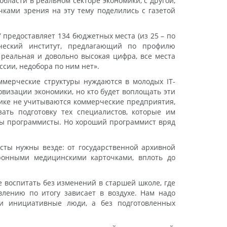
бласти в реальном секторе экономики, с другой,
чками зрения на эту тему поделились с газетой
предоставляет 134 бюджетных места (из 25 – по
ический институт, предлагающий по профилю
 реальная и довольно высокая цифра, все места
сии, недобора по ним нет».
ммерческие структуры нуждаются в молодых IT-
визации экономики, но кто будет воплощать эти
тике не учитываются коммерческие предприятия,
ать подготовку тех специалистов, которые им
жны программисты. Но хороший программист вряд
сты нужны везде: от государственной архивной
ронными медицинскими карточками, вплоть до
 воспитать без изменений в старшей школе, где
влению по итогу зависает в воздухе. Нам надо
и инициативные люди, а без подготовленных