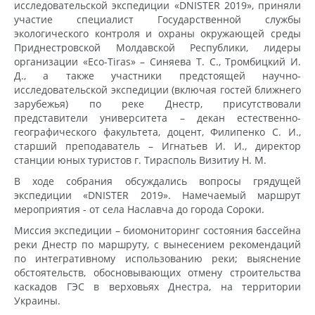
исследовательской экспедиции «DNISTER 2019», приняли
участие специалист Государственной службы
экологического контроля и охраны окружающей среды
Приднестровской Молдавской Республики, лидеры
организации «Eco-Tiras» – Синяева Т. С., Тромбицкий И.
Д., а также участники предстоящей научно-
исследовательской экспедиции (включая гостей ближнего
зарубежья) по реке Днестр, присутствовали
представители университета – декан естественно-
географического факультета, доцент, Филипенко С. И.,
старший преподаватель – Игнатьев И. И., директор
станции юных туристов г. Тирасполь Визитиу Н. М.
В ходе собрания обсуждались вопросы грядущей
экспедиции «DNISTER 2019». Намечаемый маршрут
мероприятия - от села Наславча до города Сороки.
Миссия экспедиции – биомониторинг состояния бассейна
реки Днестр по маршруту, с вынесением рекомендаций
по интегративному использованию реки; выяснение
обстоятельств, обосновывающих отмену строительства
каскадов ГЭС в верховьях Днестра, на территории
Украины.