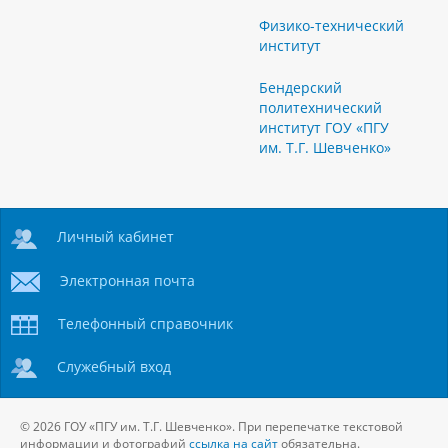
Физико-технический
институт
Бендерский
политехнический
институт ГОУ «ПГУ
им. Т.Г. Шевченко»
Личный кабинет
Электронная почта
Телефонный справочник
Служебный вход
© 2026 ГОУ «ПГУ им. Т.Г. Шевченко». При перепечатке текстовой
информации и фотографий
ссылка на сайт
обязательна.