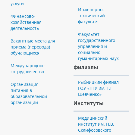
услуги
Инженерно-
технический
Финансово-
факультет
хозяйственная
деятельность
Факультет
государственного
Вакантные места для
управления и
приема (перевода)
социально-
обучающихся
гуманитарных наук
Международное
Филиалы
сотрудничество
Рыбницкий филиал
Организация
ГОУ «ПГУ им. Т.Г.
питания в
Шевченко»
образовательной
организации
Институты
Медицинский
институт им. Н.В.
Склифосовского