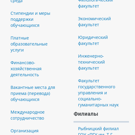
среда
факультет
Стипендии и меры
Экономический
поддержки
факультет
обучающихся
Юридический
Платные
факультет
образовательные
услуги
Инженерно-
технический
Финансово-
факультет
хозяйственная
деятельность
Факультет
государственного
Вакантные места для
управления и
приема (перевода)
социально-
обучающихся
гуманитарных наук
Международное
Филиалы
сотрудничество
Рыбницкий филиал
Организация
ГОУ «ПГУ им. Т.Г.