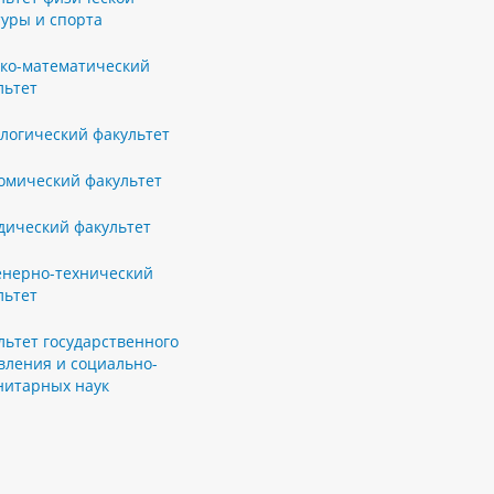
туры и спорта
ко-математический
льтет
логический факультет
омический факультет
ический факультет
нерно-технический
льтет
льтет государственного
вления и социально-
нитарных наук