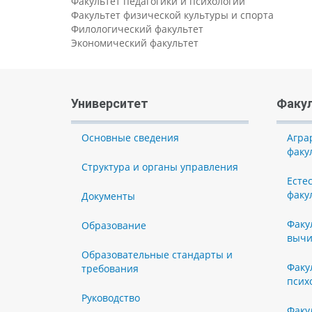
Факультет педагогики и психологии
Факультет физической культуры и спорта
Филологический факультет
Экономический факультет
Университет
Факу
Основные сведения
Агра
факу
Структура и органы управления
Есте
факу
Документы
Факу
Образование
вычи
Образовательные стандарты и
Факу
требования
псих
Руководство
Факу