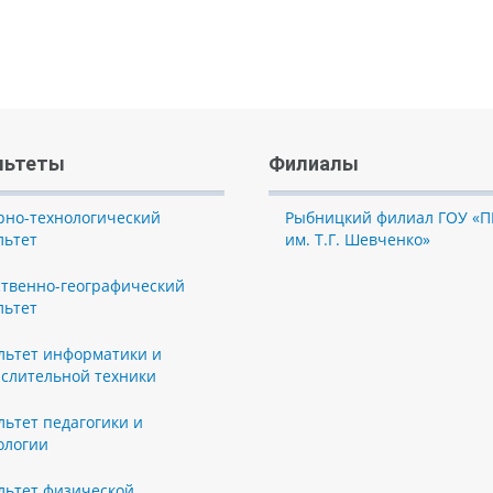
льтеты
Филиалы
рно-технологический
Рыбницкий филиал ГОУ «П
льтет
им. Т.Г. Шевченко»
ственно-географический
льтет
льтет информатики и
слительной техники
льтет педагогики и
ологии
льтет физической