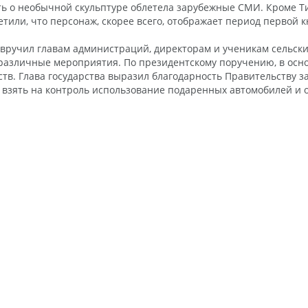
ть о необычной скульптуре облетела зарубежные СМИ. Кроме Ти
тили, что персонаж, скорее всего, отображает период первой к
 вручил главам администраций, директорам и ученикам сельски
а различные мероприятия. По президентскому поручению, в ос
тв. Глава государства выразил благодарность Правительству 
 взять на контроль использование подаренных автомобилей и 