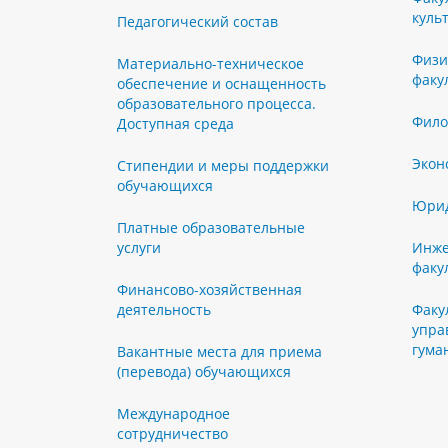
куль
Педагогический состав
Физи
Материально-техническое
факу
обеспечение и оснащенность
образовательного процесса.
Фило
Доступная среда
Экон
Стипендии и меры поддержки
обучающихся
Юрид
Платные образовательные
услуги
Инже
факу
Финансово-хозяйственная
деятельность
Факу
упра
гума
Вакантные места для приема
(перевода) обучающихся
Международное
сотрудничество