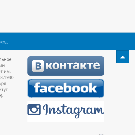
вход
льное
ий
т им.
08.1930
бря
итут
).