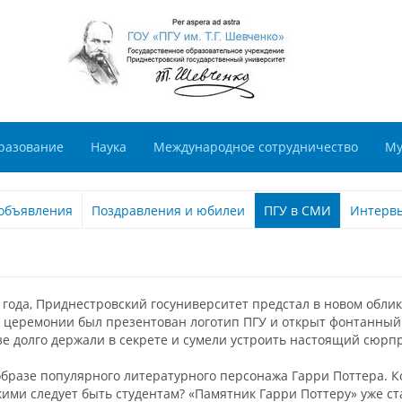
разование
Наука
Международное сотрудничество
Му
объявления
Поздравления и юбилеи
ПГУ в СМИ
Интерв
го года, Приднестровский госуниверситет предстал в новом обл
й церемонии был презентован логотип ПГУ и открыт фонтанный 
узе долго держали в секрете и сумели устроить настоящий сюрп
 образе популярного литературного персонажа Гарри Поттера. К
акими следует быть студентам? «Памятник Гарри Поттеру» уже с