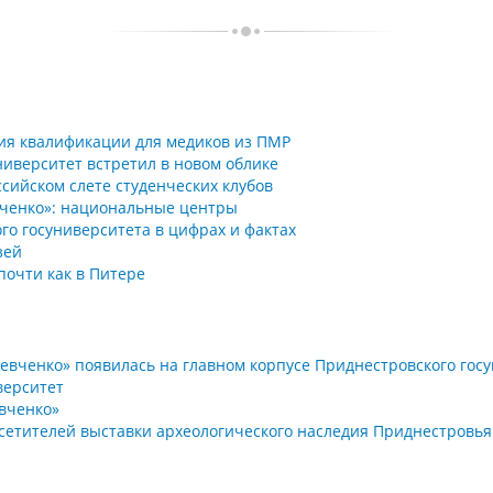
ия квалификации для медиков из ПМР
ниверситет встретил в новом облике
сийском слете студенческих клубов
вченко»: национальные центры
го госуниверситета в цифрах и фактах
зей
 почти как в Питере
евченко» появилась на главном корпусе Приднестровского гос
верситет
евченко»
осетителей выставки археологического наследия Приднестровья