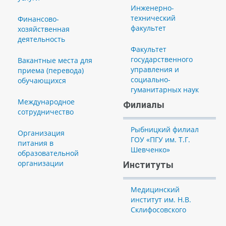
Инженерно-
технический
Финансово-
факультет
хозяйственная
деятельность
Факультет
государственного
Вакантные места для
управления и
приема (перевода)
социально-
обучающихся
гуманитарных наук
Международное
Филиалы
сотрудничество
Рыбницкий филиал
Организация
ГОУ «ПГУ им. Т.Г.
питания в
Шевченко»
образовательной
организации
Институты
Медицинский
институт им. Н.В.
Склифосовского