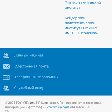
Физико-технический
институт
Бендерский
политехнический
институт ГОУ «ПГУ
им. Т.Г. Шевченко»
Личный кабинет
Электронная почта
Телефонный справочник
Служебный вход
© 2026 ГОУ «ПГУ им. Т.Г. Шевченко». При перепечатке текстовой
информации и фотографий
ссылка на сайт
обязательна.