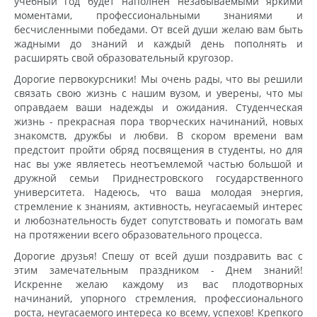
учебный год будет наполнен незабываемыми яркими
моментами, профессиональными знаниями и
бесчисленными победами. От всей души желаю вам быть
жадными до знаний и каждый день пополнять и
расширять свой образовательный кругозор.
Дорогие первокурсники! Мы очень рады, что вы решили
связать свою жизнь с нашим вузом, и уверены, что мы
оправдаем ваши надежды и ожидания. Студенческая
жизнь - прекрасная пора творческих начинаний, новых
знакомств, дружбы и любви. В скором времени вам
предстоит пройти обряд посвящения в студенты, но для
нас вы уже являетесь неотъемлемой частью большой и
дружной семьи Приднестровского государственного
университета. Надеюсь, что ваша молодая энергия,
стремление к знаниям, активность, неугасаемый интерес
и любознательность будет сопутствовать и помогать вам
на протяжении всего образовательного процесса.
Дорогие друзья! Спешу от всей души поздравить вас с
этим замечательным праздником - Днем знаний!
Искренне желаю каждому из вас плодотворных
начинаний, упорного стремления, профессионального
роста, неугасаемого интереса ко всему, успехов! Крепкого