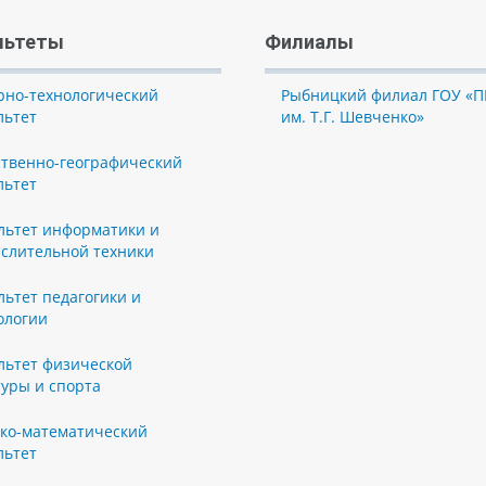
льтеты
Филиалы
рно-технологический
Рыбницкий филиал ГОУ «П
льтет
им. Т.Г. Шевченко»
ственно-географический
льтет
льтет информатики и
слительной техники
льтет педагогики и
ологии
льтет физической
туры и спорта
ко-математический
льтет