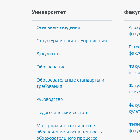
Университет
Факу
Основные сведения
Агра
факу
Структура и органы управления
Есте
факу
Документы
Факу
Образование
вычи
Образовательные стандарты и
Факу
требования
псих
Руководство
Факу
куль
Педагогический состав
Физи
Материально-техническое
факу
обеспечение и оснащенность
образовательного процесса.