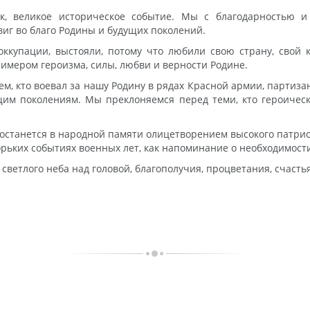
к, великое историческое событие. Мы с благодарностью 
иг во благо Родины и будущих поколений.
купации, выстояли, потому что любили свою страну, свой к
римером героизма, силы, любви и верности Родине.
ем, кто воевал за нашу Родину в рядах Красной армии, партиза
им поколениям. Мы преклоняемся перед теми, кто героичес
да останется в народной памяти олицетворением высокого патри
рьких событиях военных лет, как напоминание о необходимости
светлого неба над головой, благополучия, процветания, счастья