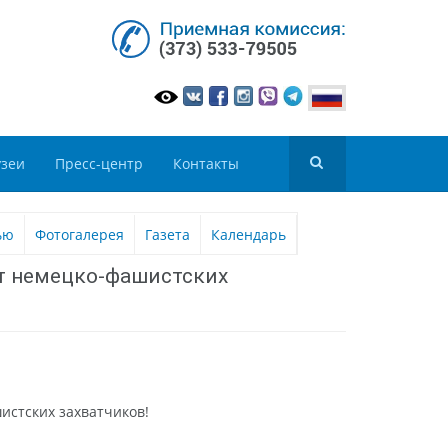
зеи
Пресс-центр
Контакты
ью
Фотогалерея
Газета
Календарь
от немецко-фашистских
истских захватчиков!