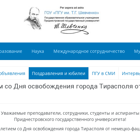
разование
Наука
Международное сотрудничество
Му
объявления
Поздравления и юбилеи
ПГУ в СМИ
Интерв
ем со Дня освобождения города Тирасполя 
Уважаемые преподаватели, сотрудники, студенты и аспиранты
Приднестровского государственного университета!
-летием со Дня освобождения города Тирасполя от немецко-фаш