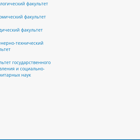
логический факультет
омический факультет
ический факультет
нерно-технический
льтет
льтет государственного
вления и социально-
нитарных наук