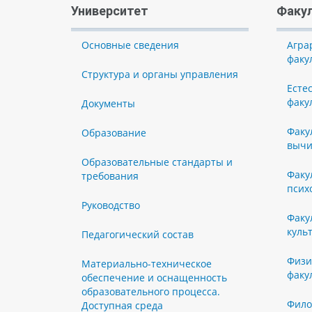
Университет
Факу
Основные сведения
Агра
факу
Структура и органы управления
Есте
факу
Документы
Факу
Образование
вычи
Образовательные стандарты и
Факу
требования
псих
Руководство
Факу
куль
Педагогический состав
Физи
Материально-техническое
факу
обеспечение и оснащенность
образовательного процесса.
Фило
Доступная среда