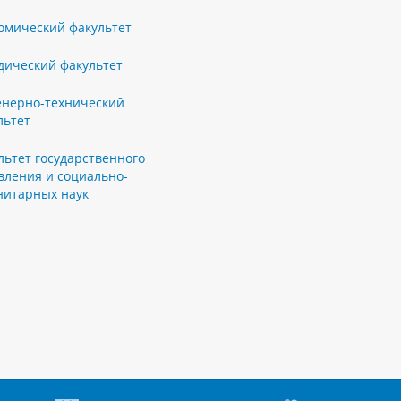
омический факультет
ический факультет
нерно-технический
льтет
льтет государственного
вления и социально-
нитарных наук