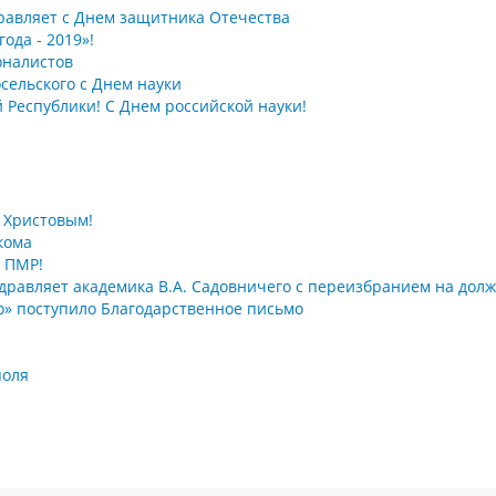
дравляет с Днем защитника Отечества
ода - 2019»!
оналистов
сельского с Днем науки
 Республики! С Днем российской науки!
 Христовым!
кома
 ПМР!
здравляет академика В.А. Садовничего с переизбранием на дол
ко» поступило Благодарственное письмо
поля