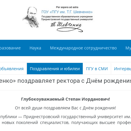
разование
Наука
Международное сотрудничество
Му
объявления
Поздравления и юбилеи
ПГУ в СМИ
Интерв
ченко» поздравляет ректора с Днём рождени
Глубокоуважаемый Степан Иорданович!
От всей души поздравляем Вас с Днём рождения!
спублики — Приднестровский государственный университет им. 
я новых поколений специалистов, получающих высшее профе