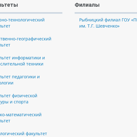
льтеты
Филиалы
рно-технологический
Рыбницкий филиал ГОУ «П
льтет
им. Т.Г. Шевченко»
ственно-географический
льтет
льтет информатики и
слительной техники
льтет педагогики и
ологии
льтет физической
туры и спорта
ко-математический
льтет
логический факультет