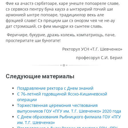
Фие ка ачастэ сэрбэтоаре, каре унеште попоареле славе,
сэ сервяскэ пентру буна каузэ а ынтэририй пэчий ши
армонией ынтре попоаре, традициилор векь але
фрэцией славе! Сэ прециум ши сэ онорэм чея че не-ау
дат стрэмоший, сэ фим мындри кэ сынтем славь.
Феричире, букурие, дражь колежь, компатриоць, паче,
просперитате ши бунэтате!
Ректорул УСН «Т.Г. Шевченко»
професорул С.И. Берил
Следующие материалы
Поздравление ректора с Днем знаний
С 76-летней годовщиной Ясско-Кишиневской
операции
Торжественная церемония чествования
выпускников ГОУ «ПГУ им. Т.Г. Шевченко» 2020 года
С Днем образования Рыбницкого филиала ГОУ «ПГУ
им. Т.Г. Шевченко»