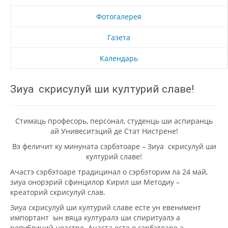
Фотогалерея
Газета
Календарь
Зиуа скрисулуй ши културий славе!
Стимаць професорь, персонал, студенць ши аспиранць
ай Унивеситэций де Стат Нистрене!
Вэ феличит ку минуната сэрбэтоаре – Зиуа скрисулуй ши
културий славе!
Ачастэ сэрбэтоаре традицинал о сэрбэторим ла 24 май,
зиуа онорэрий сфинцилор Кирил ши Методиу –
креаторий скрисулуй слав.
Зиуа скрисулуй ши културий славе есте ун евенимент
импортант ын вяца културалэ ши спиритуалэ а
републичий ноастре. Ачаста есте о сэрбэтоаре а