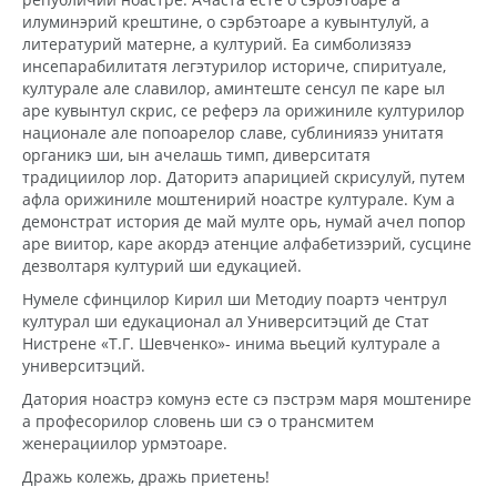
илуминэрий крештине, о сэрбэтоаре а кувынтулуй, а
литературий матерне, а културий. Еа симболизязэ
инсепарабилитатя легэтурилор историче, спиритуале,
културале але славилор, аминтеште сенсул пе каре ыл
аре кувынтул скрис, се реферэ ла орижиниле културилор
национале але попоарелор славе, сублиниязэ унитатя
органикэ ши, ын ачелашь тимп, диверситатя
традициилор лор. Даторитэ апарицией скрисулуй, путем
афла орижиниле моштенирий ноастре културале. Кум а
демонстрат история де май мулте орь, нумай ачел попор
аре виитор, каре акордэ атенцие алфабетизэрий, сусцине
дезволтаря културий ши едукацией.
Нумеле сфинцилор Кирил ши Методиу поартэ чентрул
културал ши едукационал ал Университэций де Стат
Нистрене «Т.Г. Шевченко»- инима вьеций културале а
университэций.
Датория ноастрэ комунэ есте сэ пэстрэм маря моштенире
а професорилор словень ши сэ о трансмитем
женерациилор урмэтоаре.
Дражь колежь, дражь приетень!