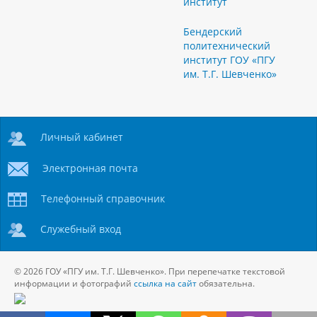
институт
Бендерский
политехнический
институт ГОУ «ПГУ
им. Т.Г. Шевченко»
Личный кабинет
Электронная почта
Телефонный справочник
Служебный вход
© 2026 ГОУ «ПГУ им. Т.Г. Шевченко». При перепечатке текстовой
информации и фотографий
ссылка на сайт
обязательна.