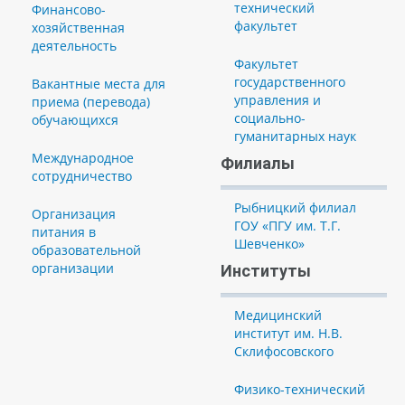
технический
Финансово-
факультет
хозяйственная
деятельность
Факультет
государственного
Вакантные места для
управления и
приема (перевода)
социально-
обучающихся
гуманитарных наук
Международное
Филиалы
сотрудничество
Рыбницкий филиал
Организация
ГОУ «ПГУ им. Т.Г.
питания в
Шевченко»
образовательной
организации
Институты
Медицинский
институт им. Н.В.
Склифосовского
Физико-технический