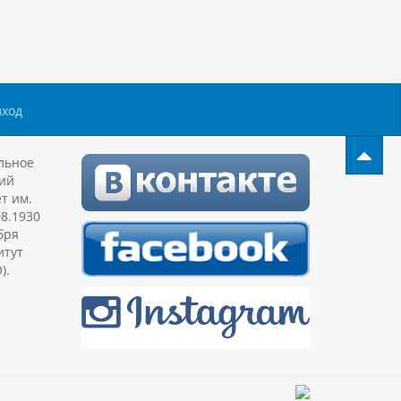
вход
льное
ий
т им.
08.1930
бря
итут
).