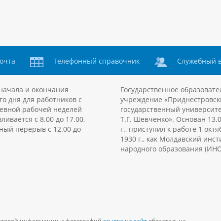
очта
Телефонный справочник
Служебный 
начала и окончания
Государственное образовате
го дня для работников с
учреждение «Приднестровск
евной рабочей неделей
государственный университе
ливается с 8.00 до 17.00,
Т.Г. Шевченко». Основан 13.
ный перерыв с 12.00 до
г., приступил к работе 1 октя
1930 г., как Молдавский инст
народного образования (ИНО
текстовой информации и фотографий
ссылка на сайт
обязательна.