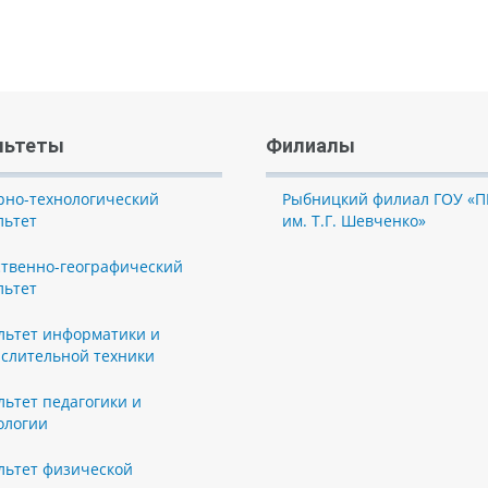
льтеты
Филиалы
рно-технологический
Рыбницкий филиал ГОУ «П
льтет
им. Т.Г. Шевченко»
ственно-географический
льтет
льтет информатики и
слительной техники
льтет педагогики и
ологии
льтет физической