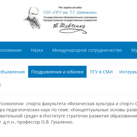
разование
Наука
Международное сотрудничество
Му
объявления
Поздравления и юбилеи
ПГУ в СМИ
Интерв
й
сихологии спорта факультета «Физическая культура и спорт» 
ора педагогических наук по теме: «Концептуальные основы ра
вательной среде» в Институте стратегии развития образования
д.п.н., профессор О.В. Гукаленко.