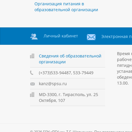
Организация питания в
образовательной организации
Личный кабинет
Электронная п
Время 
Сведения об образовательной
рабоче
организации
пятидн
устанав
(+373)533-94487, 533-79449
обеден
13.00.
kanz@spsu.ru
MD-3300, г. Тирасполь, ул. 25
Октября, 107
© 2026 ГОУ «ПГУ им. Т.Г. Шевченко». При перепечатке 