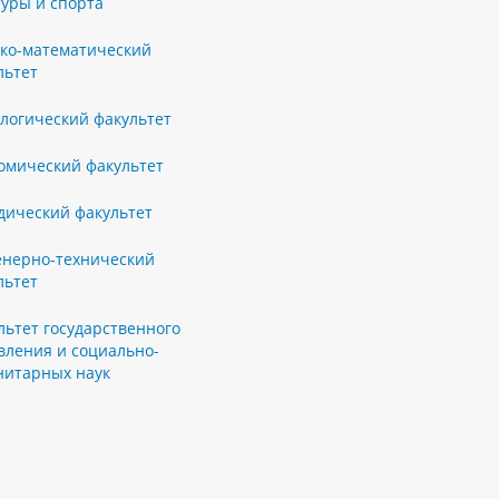
туры и спорта
ко-математический
льтет
логический факультет
омический факультет
ический факультет
нерно-технический
льтет
льтет государственного
вления и социально-
нитарных наук