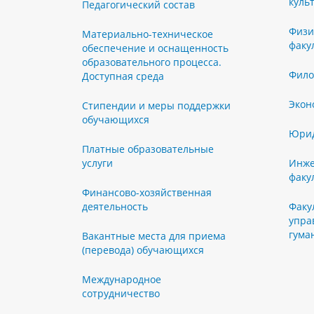
куль
Педагогический состав
Физи
Материально-техническое
факу
обеспечение и оснащенность
образовательного процесса.
Фило
Доступная среда
Экон
Стипендии и меры поддержки
обучающихся
Юрид
Платные образовательные
услуги
Инже
факу
Финансово-хозяйственная
деятельность
Факу
упра
гума
Вакантные места для приема
(перевода) обучающихся
Международное
сотрудничество