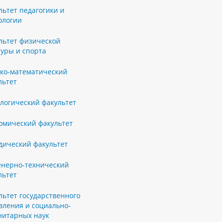
льтет педагогики и
ологии
льтет физической
туры и спорта
ко-математический
льтет
логический факультет
омический факультет
ический факультет
нерно-технический
льтет
льтет государственного
вления и социально-
нитарных наук