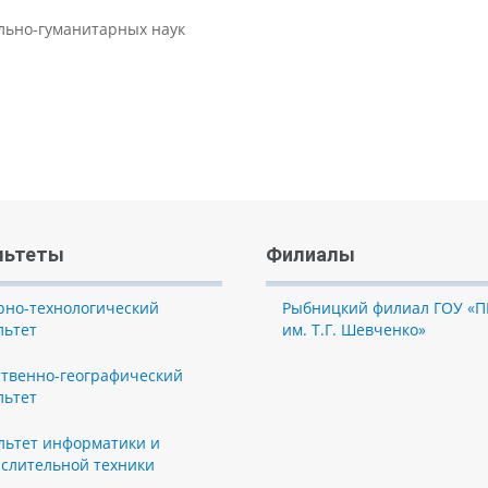
ально-гуманитарных наук
льтеты
Филиалы
рно-технологический
Рыбницкий филиал ГОУ «П
льтет
им. Т.Г. Шевченко»
ственно-географический
льтет
льтет информатики и
слительной техники