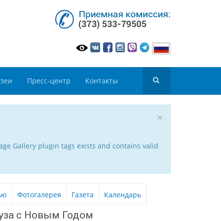
зеи
Пресс-центр
Контакты
×
ge Gallery plugin tags exists and contains valid
ью
Фотогалерея
Газета
Календарь
уза с Новым Годом