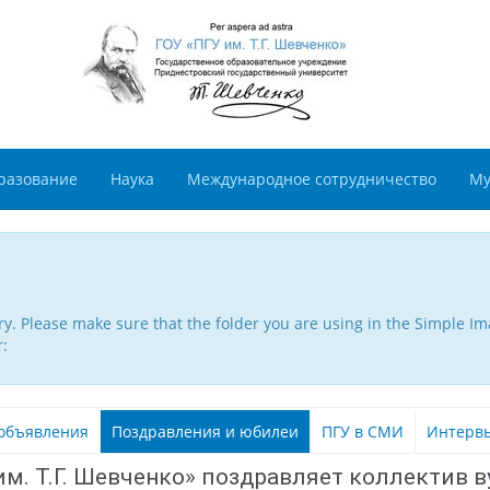
разование
Наука
Международное сотрудничество
Му
. Please make sure that the folder you are using in the Simple Ima
r:
объявления
Поздравления и юбилеи
ПГУ в СМИ
Интерв
м. Т.Г. Шевченко» поздравляет коллектив в