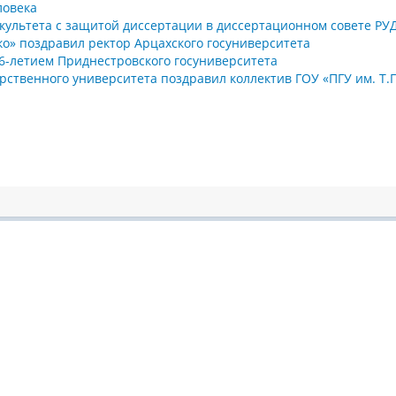
ловека
культета с защитой диссертации в диссертационном совете РУ
ко» поздравил ректор Арцахского госуниверситета
6-летием Приднестровского госуниверситета
арственного университета поздравил коллектив ГОУ «ПГУ им. Т.