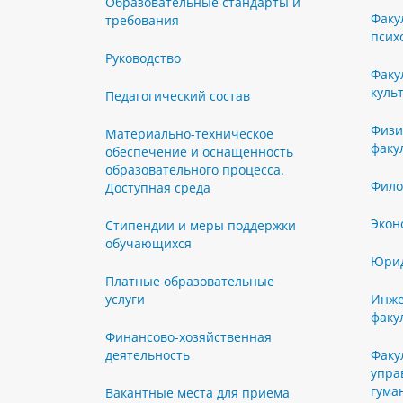
Образовательные стандарты и
Факу
требования
псих
Руководство
Факу
куль
Педагогический состав
Физи
Материально-техническое
факу
обеспечение и оснащенность
образовательного процесса.
Фило
Доступная среда
Экон
Стипендии и меры поддержки
обучающихся
Юрид
Платные образовательные
услуги
Инже
факу
Финансово-хозяйственная
деятельность
Факу
упра
гума
Вакантные места для приема