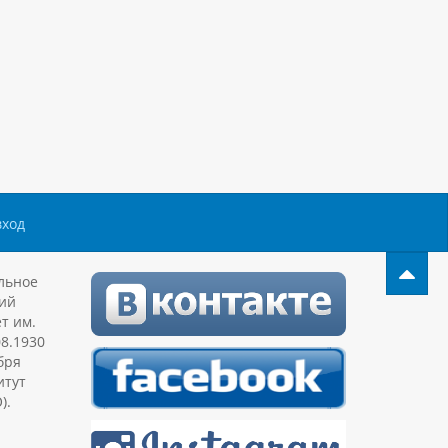
вход
льное
ий
т им.
08.1930
бря
итут
).