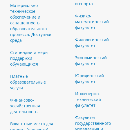
и спорта
Материально-
техническое
Физико-
обеспечение и
математический
оснащенность
факультет
образовательного
процесса. Доступная
Филологический
среда
факультет
Стипендии и меры
Экономический
поддержки
факультет
обучающихся
Юридический
Платные
факультет
образовательные
услуги
Инженерно-
технический
Финансово-
факультет
хозяйственная
деятельность
Факультет
государственного
Вакантные места для
управления и
приема (перевода)