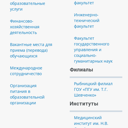
факультет
образовательные
услуги
Инженерно-
технический
Финансово-
факультет
хозяйственная
деятельность
Факультет
государственного
Вакантные места для
управления и
приема (перевода)
социально-
обучающихся
гуманитарных наук
Международное
Филиалы
сотрудничество
Рыбницкий филиал
Организация
ГОУ «ПГУ им. Т.Г.
питания в
Шевченко»
образовательной
организации
Институты
Медицинский
институт им. Н.В.