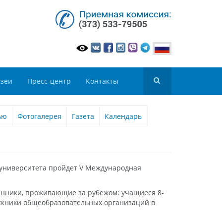
зеи
Пресс-центр
Контакты
ью
Фотогалерея
Газета
Календарь
суниверситета пройдет V Международная
енники, проживающие за рубежом: учащиеся 8-
ыпускники общеобразовательных организаций в