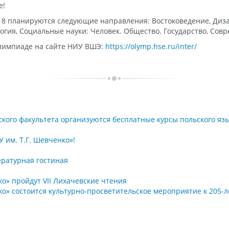
е!
 планируются следующие направления: Востоковедение, Дизай
гия, Социальные науки: Человек. Общество. Государство, Совр
Олимпиаде на сайте НИУ ВШЭ:
https://olymp.hse.ru/inter/
кого факультета организуются бесплатные курсы польского яз
 им. Т.Г. Шевченко»!
ературная гостиная
ко» пройдут VII Лихачевские чтения
нко» состоится культурно-просветительское мероприятие к 205-