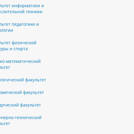
льтет информатики и
слительной техники
льтет педагогики и
ологии
льтет физической
туры и спорта
ко-математический
льтет
логический факультет
омический факультет
ический факультет
нерно-технический
льтет