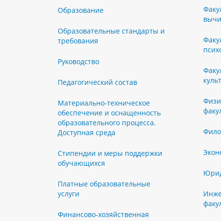
Факу
Образование
вычи
Образовательные стандарты и
Факу
требования
псих
Руководство
Факу
куль
Педагогический состав
Физи
Материально-техническое
факу
обеспечение и оснащенность
образовательного процесса.
Фило
Доступная среда
Экон
Стипендии и меры поддержки
обучающихся
Юрид
Платные образовательные
услуги
Инже
факу
Финансово-хозяйственная