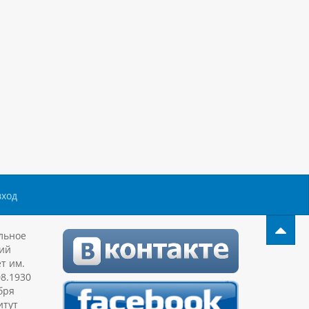
вход
льное
ий
т им.
08.1930
бря
итут