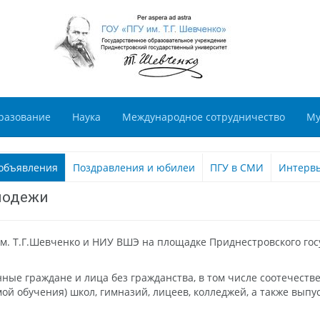
разование
Наука
Международное сотрудничество
Му
объявления
Поздравления и юбилеи
ПГУ в СМИ
Интерв
лодежи
 им. Т.Г.Шевченко и НИУ ВШЭ на площадке Приднестровского го
ые граждане и лица без гражданства, в том числе соотечеств
аммой обучения) школ, гимназий, лицеев, колледжей, а также в