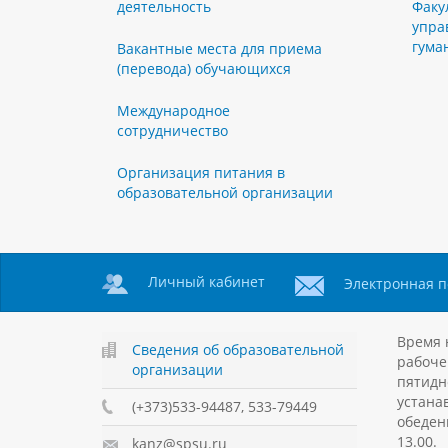
деятельность
Факу
упра
гума
Вакантные места для приема
(перевода) обучающихся
Международное
сотрудничество
Организация питания в
образовательной организации
Личный кабинет
Электронная п
Время 
Сведения об образовательной
рабоче
организации
пятидн
устанав
(+373)533-94487, 533-79449
обеден
13.00.
kanz@spsu.ru