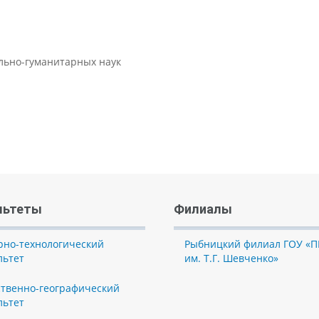
ально-гуманитарных наук
льтеты
Филиалы
рно-технологический
Рыбницкий филиал ГОУ «П
льтет
им. Т.Г. Шевченко»
ственно-географический
льтет