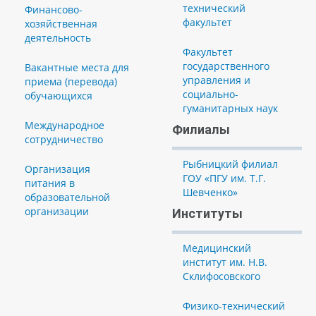
технический
Финансово-
факультет
хозяйственная
деятельность
Факультет
государственного
Вакантные места для
управления и
приема (перевода)
социально-
обучающихся
гуманитарных наук
Международное
Филиалы
сотрудничество
Рыбницкий филиал
Организация
ГОУ «ПГУ им. Т.Г.
питания в
Шевченко»
образовательной
организации
Институты
Медицинский
институт им. Н.В.
Склифосовского
Физико-технический