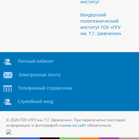
институт
Бендерский
политехнический
институт ГОУ «ПГУ
им. Т.Г. Шевченко»
Личный кабинет
Электронная почта
Телефонный справочник
Служебный вход
© 2026 ГОУ «ПГУ им. Т.Г. Шевченко». При перепечатке текстовой
информации и фотографий
ссылка на сайт
обязательна.