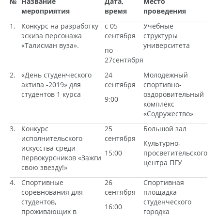
№
Название
Дата,
Место
мероприятия
время
проведения
1.
Конкурс на разработку
с 05
Учебные
эскиза персонажа
сентября
структуры
«Талисман вуза».
университета
по
27сентября
2.
«День студенческого
24
Молодежный
актива -2019» для
сентября
спортивно-
студентов 1 курса
оздоровительный
9:00
комплекс
«Содружество»
3.
Конкурс
25
Большой зал
исполнительского
сентября
Культурно-
искусства среди
15:00
просветительского
первокурсников «Зажги
центра ПГУ
свою звезду!»
4.
Спортивные
26
Спортивная
соревнования для
сентября
площадка
студентов,
студенческого
16:00
проживающих в
городка