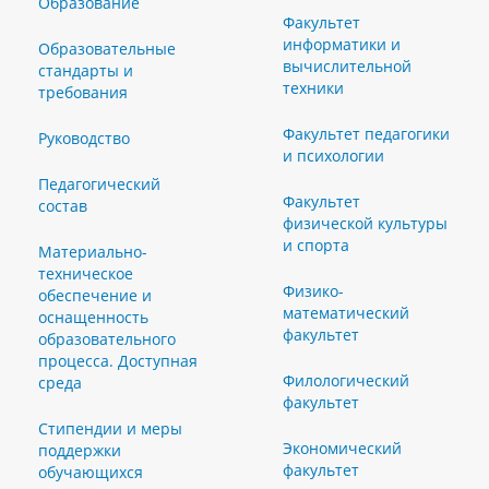
Образование
Факультет
информатики и
Образовательные
вычислительной
стандарты и
техники
требования
Факультет педагогики
Руководство
и психологии
Педагогический
Факультет
состав
физической культуры
и спорта
Материально-
техническое
Физико-
обеспечение и
математический
оснащенность
факультет
образовательного
процесса. Доступная
Филологический
среда
факультет
Стипендии и меры
Экономический
поддержки
факультет
обучающихся