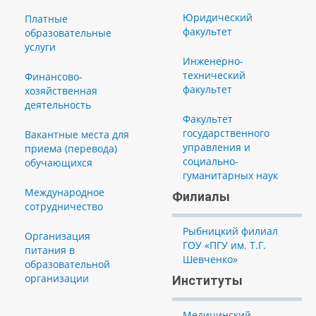
Юридический
Платные
факультет
образовательные
услуги
Инженерно-
технический
Финансово-
факультет
хозяйственная
деятельность
Факультет
государственного
Вакантные места для
управления и
приема (перевода)
социально-
обучающихся
гуманитарных наук
Международное
Филиалы
сотрудничество
Рыбницкий филиал
Организация
ГОУ «ПГУ им. Т.Г.
питания в
Шевченко»
образовательной
организации
Институты
Медицинский