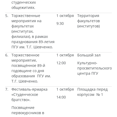
студенческих
общежитиях.
5.
Торжественные
1 октября
Территория
мероприятия на
факультетов
9:30
факультетах
(институтов)
(институтах,
филиалах), в рамках
празднования 89-летия
ПГУ им. Т.Г. Шевченко.
6.
Торжественное
1 октября
Большой зал
мероприятие,
12:00
Культурно-
посвящённое 89-й
просветительского
годовщине со дня
центра ПГУ
образования ПГУ им.
Т.Г. Шевченко.
7.
Фестиваль-ярмарка
1 октября
Площадка перед
«Студенческое
корпусом № 1
14:00
братство».
Посвящение
первокурсников в