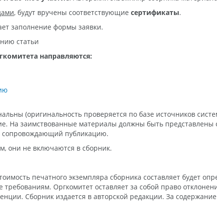
дами
, будут вручены соответствующие
сертификаты
.
ает заполнение формы заявки.
анию статьи
ргкомитета направляются:
нию
льны (оригинальность проверяется по базе источников систем
ие. На заимствованные материалы должны быть представлены с
к, сопровождающий публикацию.
м, они не включаются в сборник.
Стоимость печатного экземпляра сборника составляет будет опр
е требованиям. Оргкомитет оставляет за собой право отклонен
нции. Сборник издается в авторской редакции. За содержание