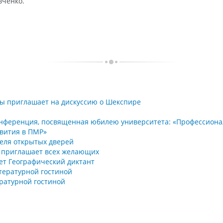
вченко.
ры приглашает на дискуссию о Шекспире
нференция, посвященная юбилею университета: «Профессионал
вития в ПМР»
деля открытых дверей
о» приглашает всех желающих
дет Географический диктант
тературной гостиной
ературной гостиной