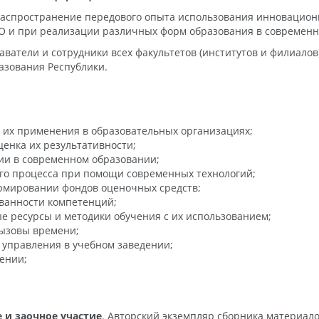
аспространение передового опыта использования инновацион
О и при реализации различных форм образования в современн
тели и сотрудники всех факультетов (институтов и филиалов) 
азования Республики.
 их применения в образовательных организациях;
енка их результативности;
ии в современном образовании;
ого процесса при помощи современных технологий;
рмировании фондов оценочных средств;
ванности компетенций;
 ресурсы и методики обучения с их использованием;
вызовы времени;
управления в учебном заведении;
ении;
 и заочное участие
. Авторский экземпляр сборника материал