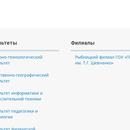
льтеты
Филиалы
рно-технологический
Рыбницкий филиал ГОУ «П
льтет
им. Т.Г. Шевченко»
ственно-географический
льтет
льтет информатики и
слительной техники
льтет педагогики и
ологии
льтет физической