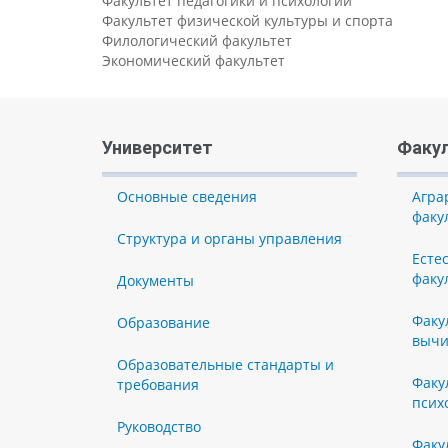
Факультет педагогики и психологии
Факультет физической культуры и спорта
Филологический факультет
Экономический факультет
Университет
Факу
Основные сведения
Агра
факу
Структура и органы управления
Есте
факу
Документы
Факу
Образование
вычи
Образовательные стандарты и
Факу
требования
псих
Руководство
Факу