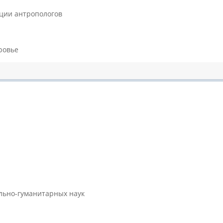
ции антропологов
ровье
ально-гуманитарных наук