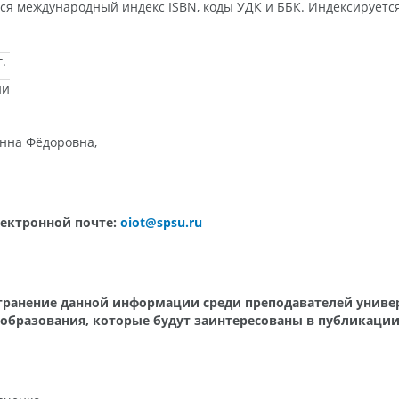
я международный индекс ISBN, коды УДК и ББК. Индексируется
.
ии
нна Фёдоровна,
ектронной почте:
oiot@spsu.ru
транение данной информации среди преподавателей универ
образования, которые будут заинтересованы в публикации