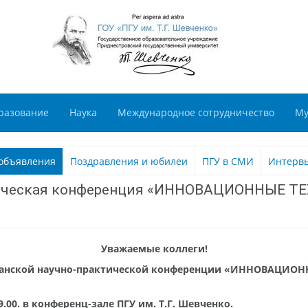
разование
Наука
Международное сотрудничество
Му
объявления
Поздравления и юбилеи
ПГУ в СМИ
Интерв
актическая конференция «ИННОВАЦИОННЫЕ
Уважаемые коллеги!
канской научно-практической конференции «ИННОВАЦИО
9.00. в конференц-зале ПГУ им. Т.Г. Шевченко.