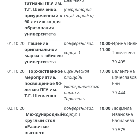
Шевченко
Татианы ПГУ им.
Т.Г. Шевченко,
(территория
приуроченный к
студ. городка)
90-летию со дня
образования
университета
01.10.20
Гашение
Конференц-зал,
10.00-
Ирина Вил
оригинальной
11.00
корпус 1
Толмачева
марки к юбилею
университета
79 405
01.10.20
Торжественное
Сценическая
17.00
Валентина
мероприятие,
площадь
Вячеславов
посвященное 90-
Ени
Екатерининского
летию ПГУ им.
парка г.
79 444
Т.Г. Шевченко
Тирасполь
02.10.20
Конференц-зал,
10.00
Людмила
Международный
корпус 1
Ивановна
круглый стол
Васильева
«Развитие
79 575
высшего