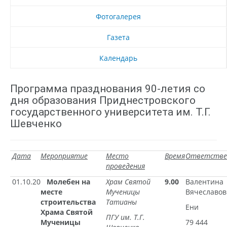
Фотогалерея
Газета
Календарь
Программа празднования 90-летия со
дня образования Приднестровского
государственного университета им. Т.Г.
Шевченко
Дата
Мероприятие
Место
Время
Ответстве
проведения
01.10.20
Молебен на
Храм Святой
9.00
Валентина
месте
Мученицы
Вячеславов
строительства
Татианы
Ени
Храма Святой
ПГУ им. Т.Г.
Мученицы
79 444