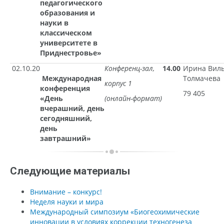
педагогического
образования и
науки в
классическом
университете в
Приднестровье»
02.10.20
Конференц-зал,
14.00
Ирина Вил
Международная
Толмачева
корпус 1
конференция
79 405
«День
(онлайн-формат)
вчерашний, день
сегодняшний,
день
завтрашний»
Следующие материалы
Внимание – конкурс!
Неделя науки и мира
Международный симпозиум «Биогеохимические
инновации в условиях коррекции техногенеза