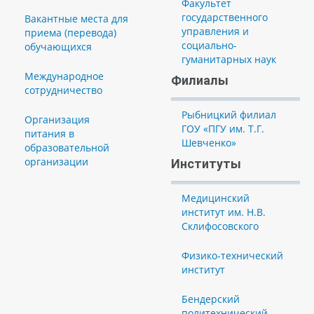
Факультет
государственного
Вакантные места для
управления и
приема (перевода)
социально-
обучающихся
гуманитарных наук
Международное
Филиалы
сотрудничество
Рыбницкий филиал
Организация
ГОУ «ПГУ им. Т.Г.
питания в
Шевченко»
образовательной
организации
Институты
Медицинский
институт им. Н.В.
Склифосовского
Физико-технический
институт
Бендерский
политехнический