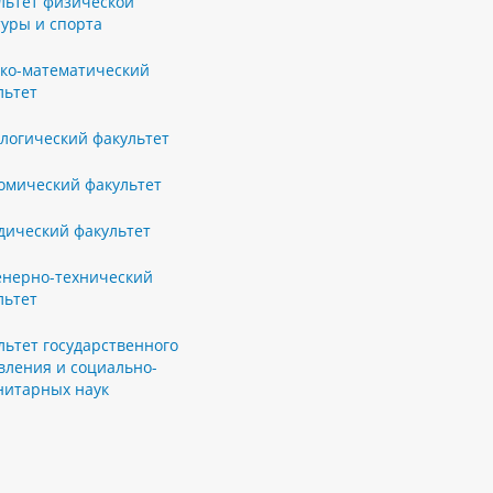
льтет физической
туры и спорта
ко-математический
льтет
логический факультет
омический факультет
ический факультет
нерно-технический
льтет
льтет государственного
вления и социально-
нитарных наук