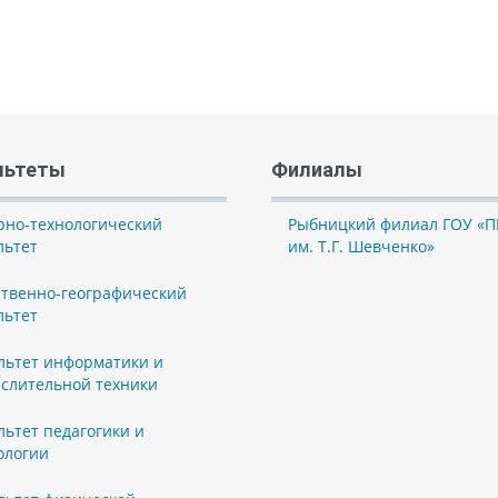
льтеты
Филиалы
рно-технологический
Рыбницкий филиал ГОУ «П
льтет
им. Т.Г. Шевченко»
ственно-географический
льтет
льтет информатики и
слительной техники
льтет педагогики и
ологии