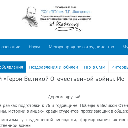
разование
Наука
Международное сотрудничество
Му
объявления
Поздравления и юбилеи
ПГУ в СМИ
Интерв
 «Герои Великой Отечественной войны. Ист
Дорогие друзья!
 рамках подготовки к 76-й годовщине Победы в Великой Отеч
ны. Истории в лицах» среди студентов, проживающих в общежи
риотизма у студенческой молодежи, формирования активн
ественной войны.