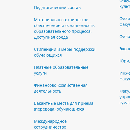
Факу
куль
Педагогический состав
Физи
Материально-техническое
факу
обеспечение и оснащенность
образовательного процесса.
Фило
Доступная среда
Экон
Стипендии и меры поддержки
обучающихся
Юрид
Платные образовательные
услуги
Инже
факу
Финансово-хозяйственная
деятельность
Факу
упра
гума
Вакантные места для приема
(перевода) обучающихся
Международное
сотрудничество