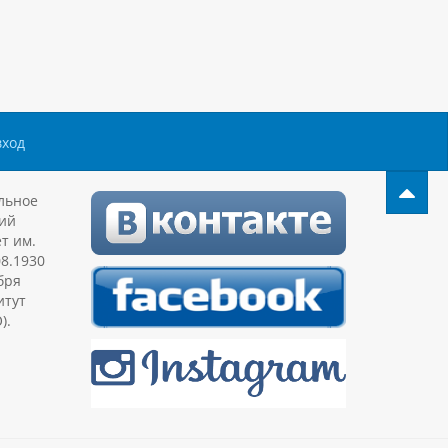
вход
льное
ий
т им.
08.1930
бря
итут
).