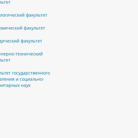
льтет
логический факультет
омический факультет
ический факультет
нерно-технический
льтет
льтет государственного
вления и социально-
нитарных наук