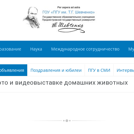
разование
Наука
Международное сотрудничество
Му
объявления
Поздравления и юбилеи
ПГУ в СМИ
Интерв
фото и видеовыставке домашних животных