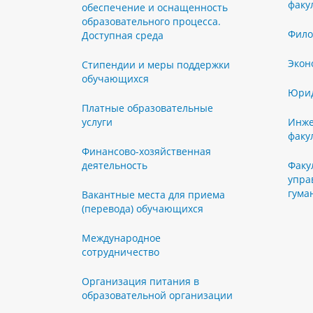
факу
обеспечение и оснащенность
образовательного процесса.
Фило
Доступная среда
Экон
Стипендии и меры поддержки
обучающихся
Юрид
Платные образовательные
услуги
Инже
факу
Финансово-хозяйственная
деятельность
Факу
упра
гума
Вакантные места для приема
(перевода) обучающихся
Международное
сотрудничество
Организация питания в
образовательной организации