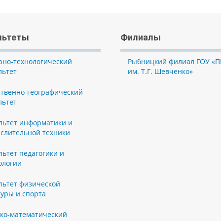
льтеты
Филиалы
рно-технологический
Рыбницкий филиал ГОУ «П
льтет
им. Т.Г. Шевченко»
ственно-географический
льтет
льтет информатики и
слительной техники
льтет педагогики и
ологии
льтет физической
туры и спорта
ко-математический