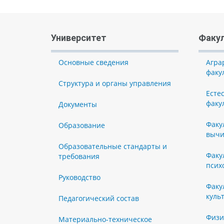
Университет
Факу
Основные сведения
Агра
факу
Структура и органы управления
Есте
факу
Документы
Факу
Образование
вычи
Образовательные стандарты и
Факу
требования
псих
Руководство
Факу
куль
Педагогический состав
Физи
Материально-техническое