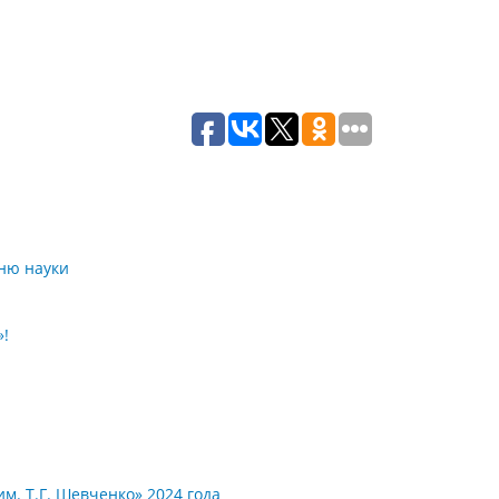
ню науки
»!
. Т.Г. Шевченко» 2024 года