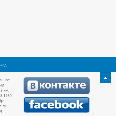
вход
льное
ий
т им.
08.1930
бря
итут
).