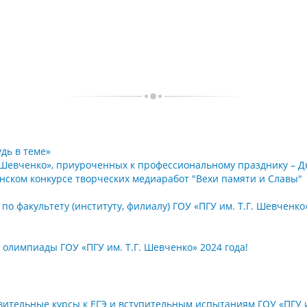
дь в теме»
 Шевченко», приуроченных к профессиональному празднику – Д
нском конкурсе творческих медиаработ "Вехи памяти и Славы"
по факультету (институту, филиалу) ГОУ «ПГУ им. Т.Г. Шевченко
лимпиады ГОУ «ПГУ им. Т.Г. Шевченко» 2024 года!
ительные курсы к ЕГЭ и вступительным испытаниям ГОУ «ПГУ им