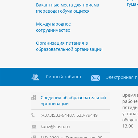
гума
Вакантные места для приема
(перевода) обучающихся
Международное
сотрудничество
Организация питания в
образовательной организации
Личный кабинет
Электронная п
Время 
Сведения об образовательной
рабоче
организации
пятидн
устанав
(+373)533-94487, 533-79449
обеден
13.00.
kanz@spsu.ru
MD-3300, г. Тирасполь, ул. 25