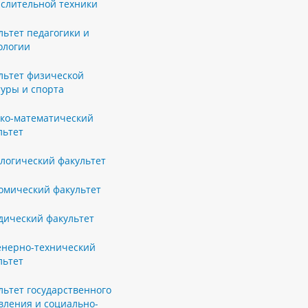
слительной техники
льтет педагогики и
ологии
льтет физической
туры и спорта
ко-математический
льтет
логический факультет
омический факультет
ический факультет
нерно-технический
льтет
льтет государственного
вления и социально-