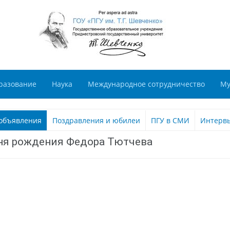
разование
Наука
Международное сотрудничество
Му
объявления
Поздравления и юбилеи
ПГУ в СМИ
Интерв
дня рождения Федора Тютчева