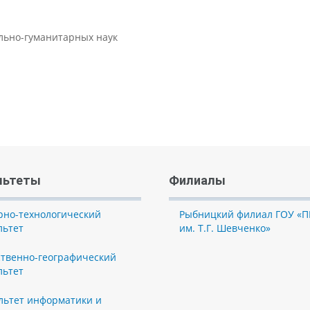
ально-гуманитарных наук
льтеты
Филиалы
рно-технологический
Рыбницкий филиал ГОУ «П
льтет
им. Т.Г. Шевченко»
ственно-географический
льтет
льтет информатики и