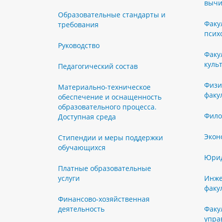
вычи
Образовательные стандарты и
Факу
требования
псих
Руководство
Факу
куль
Педагогический состав
Физи
Материально-техническое
факу
обеспечение и оснащенность
образовательного процесса.
Фило
Доступная среда
Экон
Стипендии и меры поддержки
обучающихся
Юрид
Платные образовательные
услуги
Инже
факу
Финансово-хозяйственная
деятельность
Факу
упра