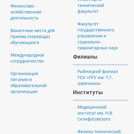
технический
Финансово-
факультет
хозяйственная
деятельность
Факультет
государственного
Вакантные места для
управления и
приема (перевода)
социально-
обучающихся
гуманитарных наук
Международное
Филиалы
сотрудничество
Рыбницкий филиал
Организация
ГОУ «ПГУ им. Т.Г.
питания в
Шевченко»
образовательной
организации
Институты
Медицинский
институт им. Н.В.
Склифосовского
Физико-технический