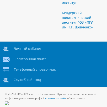
институт
Бендерский
политехнический
институт ГОУ «ПГУ
им. Т.Г. Шевченко»
Личный кабинет
Электронная почта
Телефонный справочник
Служебный вход
© 2026 ГОУ «ПГУ им. Т.Г. Шевченко». При перепечатке текстовой
информации и фотографий
ссылка на сайт
обязательна.