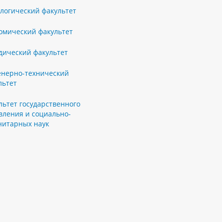
логический факультет
омический факультет
ический факультет
нерно-технический
льтет
льтет государственного
вления и социально-
нитарных наук