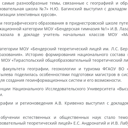
 самые разнообразные темы, связанные с географией и об
зовательная школа №7» Н.Ю. Багинский выступил с докладом
изации элективных курсов».
м географического образования в приднестровской школе пу
кационной категории МОУ «Бендерская гимназия №1» И.В. Лаза
сказала в докладе учитель начальных классов МОУ «Ма
тегории МОУ «Бендерский теоретический лицей им. Л.С. Бер
бразования». Историю формирования национального состава
 МОУ «Тираспольский общеобразовательный теоретический лиц
» факультета географии, геоэкологии и туризма ФГАОУ ВО 
тылева поделилась особенностями подготовки магистров в сис
ля создания геоинформационных систем и его возможности.
енции Национального Исследовательского Университета «Вы
и.
графии и регионоведения А.В. Кривенко выступил с докладо
 обучении естественных и общественных наук стало тем
вательный теоретический лицей» Е.С. Андронатий и И.В. Лаб