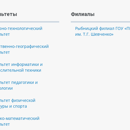
льтеты
Филиалы
рно-технологический
Рыбницкий филиал ГОУ «П
льтет
им. Т.Г. Шевченко»
ственно-географический
льтет
льтет информатики и
слительной техники
льтет педагогики и
ологии
льтет физической
туры и спорта
ко-математический
льтет