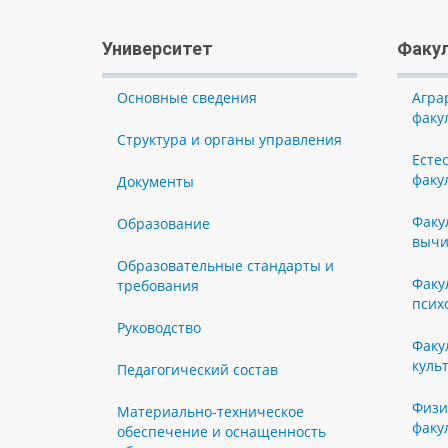
Университет
Факу
Основные сведения
Агра
факу
Структура и органы управления
Есте
факу
Документы
Факу
Образование
вычи
Образовательные стандарты и
Факу
требования
псих
Руководство
Факу
куль
Педагогический состав
Физи
Материально-техническое
факу
обеспечение и оснащенность