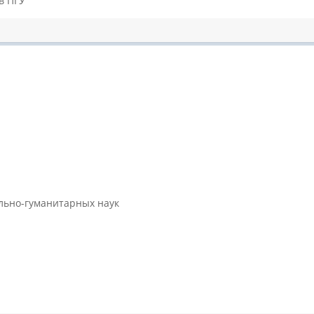
в ПГУ
ально-гуманитарных наук