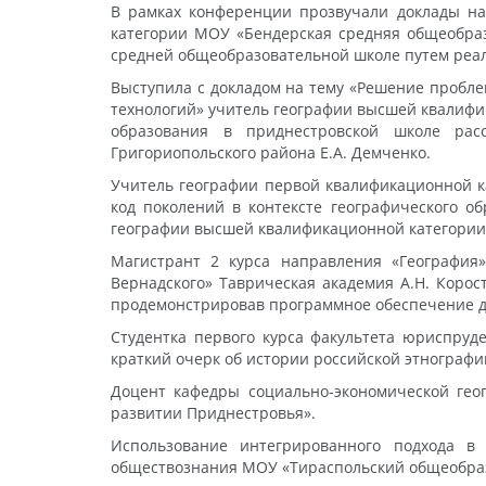
В рамках конференции прозвучали доклады на
категории МОУ «Бендерская средняя общеобра
средней общеобразовательной школе путем реал
Выступила с докладом на тему «Решение пробле
технологий» учитель географии высшей квалифи
образования в приднестровской школе рас
Григориопольского района Е.А. Демченко.
Учитель географии первой квалификационной ка
код поколений в контексте географического о
географии высшей квалификационной категории
Магистрант 2 курса направления «География
Вернадского» Таврическая академия А.Н. Корос
продемонстрировав программное обеспечение д
Студентка первого курса факультета юриспруд
краткий очерк об истории российской этнографи
Доцент кафедры социально-экономической гео
развитии Приднестровья».
Использование интегрированного подхода в
обществознания МОУ «Тираспольский общеобразо