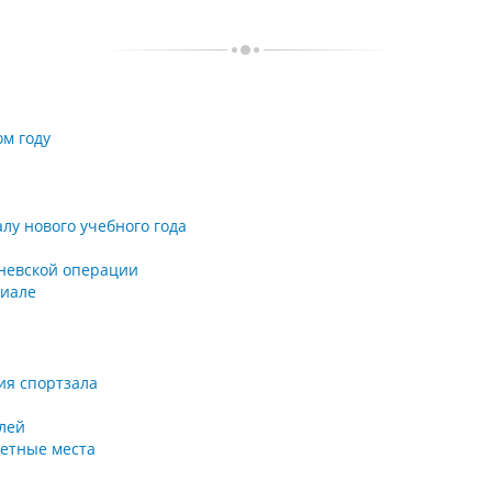
ом году
лу нового учебного года
невской операции
лиале
ия спортзала
лей
етные места