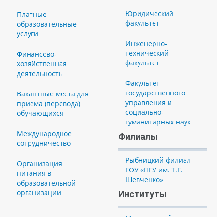
Юридический
Платные
факультет
образовательные
услуги
Инженерно-
технический
Финансово-
факультет
хозяйственная
деятельность
Факультет
государственного
Вакантные места для
управления и
приема (перевода)
социально-
обучающихся
гуманитарных наук
Международное
Филиалы
сотрудничество
Рыбницкий филиал
Организация
ГОУ «ПГУ им. Т.Г.
питания в
Шевченко»
образовательной
организации
Институты