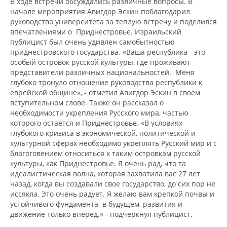
В ходе встречи обсуждались различные вопросы. В
начале мероприятия Авигдор Эскин поблагодарил
руководство университета за теплую встречу и поделился
впечатлениями о Приднестровье. Израильский
публицист был очень удивлен самобытностью
приднестровского государства. «Ваша республика - это
особый островок русской культуры, где проживают
представители различных национальностей. Меня
глубоко тронуло отношение руководства республики к
еврейской общине», - отметил Авигдор Эскин в своем
вступительном слове. Также он рассказал о
необходимости укрепления Русского мира, частью
которого остается и Приднестровье. «В условиях
глубокого кризиса в экономической, политической и
культурной сферах необходимо укреплять Русский мир и с
благоговением относиться к таким островкам русской
культуры, как Приднестровье. Я очень рад, что та
идеалистическая волна, которая захватила вас 27 лет
назад, когда вы создавали свое государство, до сих пор не
иссякла. Это очень радует. Я желаю вам крепкой почвы и
устойчивого фундамента в будущем, развития и
движение только вперед.» - подчеркнул публицист.