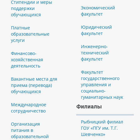
Стипендии и меры
Экономический
поддержки
факультет
обучающихся
Юридический
Платные
факультет
образовательные
услуги
Инженерно-
технический
Финансово-
факультет
хозяйственная
деятельность
Факультет
государственного
Вакантные места для
управления и
приема (перевода)
социально-
обучающихся
гуманитарных наук
Международное
Филиалы
сотрудничество
Рыбницкий филиал
Организация
ГОУ «ПГУ им. Т.Г.
питания в
Шевченко»
образовательной