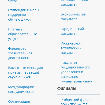
среда
факультет
Стипендии и меры
Экономический
поддержки
факультет
обучающихся
Юридический
Платные
факультет
образовательные
услуги
Инженерно-
технический
Финансово-
факультет
хозяйственная
деятельность
Факультет
государственного
Вакантные места для
управления и
приема (перевода)
социально-
обучающихся
гуманитарных наук
Международное
Филиалы
сотрудничество
Рыбницкий филиал
Организация
ГОУ «ПГУ им. Т.Г.