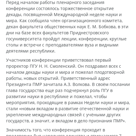
Перед началом работы пленарного заседания
конференции состоялось торжественное открытие
декады, посвященной Международной неделе науки и
мира. Как сообщила член организационного комитета,
декан факультета общественных наук Е. М. Бобкова, в эти
дни на базе всех факультетов Приднестровского
госуниверситета пройдут лекции, конференции, круглые
столы и встречи с преподавателями вуза и видными
деятелями республики.
Участников конференции приветствовал первый
проректор ПГУ Н. Н. Смоленский. Он поздравил всех с
началом декады науки и мира и пожелал плодотворной
работы, новых открытий. Приветственный адрес
Президента ПМР зачитала А.З. Волкова. В своём послании
глава государства еще раз подчеркнул роль ПГУ в
развитии науки в республике и пожелал, чтобы
мероприятия, проходящие в рамках Недели науки и мира,
стали «новым вкладом в развитие отечественной науки и
укрепление международных связей с учёными других
государств, а значит, и вкладом в дело признания ПМР».
Значимость того, что конференция проходит в
преддверии Дня народного единства и отмечаемого 7