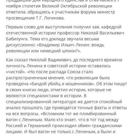
ноября столетия Великой Октябрьской революции
отметила, обращаясь к участникам форума министр
просвещения Т.Г. Логинова.
Первым слово для выступления получил зав. кафедрой
отечественной истории профессор Николай Васильевич
Бабилунга. Тема его доклада звучала весьма
дискуссионно: «Владимир Ильич Ленин: вождь
революции или немецкий шпион?».
Как сказал Николай Вадимович, до последнего времени
личность Ленина в советской истории оставалась
«чистой». «Но после распада Союза стало
распространенным мнение, что революция была
проведена «бандой убийц и мошенников». Об этом пишут
в своих книгах люди, отметил историк, которые не
являются специалистами в истории. В
специализированной литературе же дается спокойный
анализ прошлого, где приводятся точные факты и ответы
на все вопросы. «Вспомним тот же пломбированный
вагон с Лениным. Мало кто знает, что в тот год между
Россией и Германией происходил обмен гражданскими
лицами. И был вагон не только с Лениным, а были и