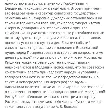
личностью в истории, а именно с Горбачевым и
Ельциным и конфликтом между ними. Вторая причина –
это федеративный характер советского государства», -
отметила Анна Захаровна. Докладчик остановилась и на
таком историческом явлении, как парад суверенитетов.
«Первым декларации о независимости приняла
Прибалтика. И уже позже все союзные республики пошли
по этому пути», - подчеркнула А.З.Волкова. По ее словам,
после августовского путча и декабрьских событий,
известных как подписание соглашения в Беловежской
пуще, перед Приднестровьем остро встал вопрос: что же
делать дальше? «Когда стало понятно, что ни Москва, ни
Кишинев никак не реагируют на приход к власти
националистов в Молдавии, вспомнили, что по советской
конституции власть принадлежит народу, и управлять
государством можно не только посредством власти, но
также и непосредственно через референдум», -
напомнила политик. Также Анна Захаровна рассказала и
о современных ориентирах Приднестровской Молдавской
Республики. «Геополитически мы смотрим в сторону
России, потому что считаем себя частью Русского мира», -
закончила свое выступление А. З. Волкова.