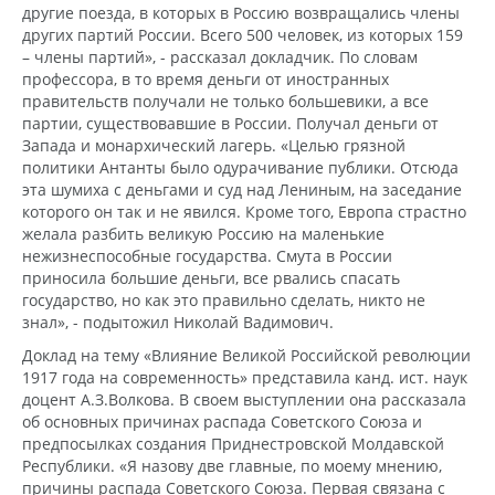
другие поезда, в которых в Россию возвращались члены
других партий России. Всего 500 человек, из которых 159
– члены партий», - рассказал докладчик. По словам
профессора, в то время деньги от иностранных
правительств получали не только большевики, а все
партии, существовавшие в России. Получал деньги от
Запада и монархический лагерь. «Целью грязной
политики Антанты было одурачивание публики. Отсюда
эта шумиха с деньгами и суд над Лениным, на заседание
которого он так и не явился. Кроме того, Европа страстно
желала разбить великую Россию на маленькие
нежизнеспособные государства. Смута в России
приносила большие деньги, все рвались спасать
государство, но как это правильно сделать, никто не
знал», - подытожил Николай Вадимович.
Доклад на тему «Влияние Великой Российской революции
1917 года на современность» представила канд. ист. наук
доцент А.З.Волкова. В своем выступлении она рассказала
об основных причинах распада Советского Союза и
предпосылках создания Приднестровской Молдавской
Республики. «Я назову две главные, по моему мнению,
причины распада Советского Союза. Первая связана с