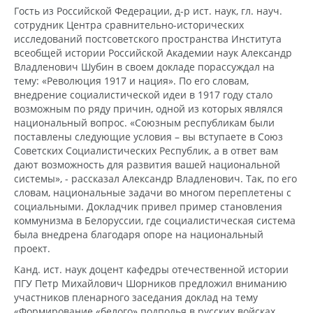
Гость из Российской Федерации, д-р ист. наук, гл. науч.
сотрудник Центра сравнительно-исторических
исследований постсоветского пространства Института
всеобщей истории Российской Академии наук Александр
Владленович Шубин в своем докладе порассуждал на
тему: «Революция 1917 и нация». По его словам,
внедрение социалистической идеи в 1917 году стало
возможным по ряду причин, одной из которых являлся
национальный вопрос. «Союзным республикам были
поставлены следующие условия – вы вступаете в Союз
Советских Социалистических Республик, а в ответ вам
дают возможность для развития вашей национальной
системы», - рассказал Александр Владленович. Так, по его
словам, национальные задачи во многом переплетены с
социальными. Докладчик привел пример становления
коммунизма в Белоруссии, где социалистическая система
была внедрена благодаря опоре на национальный
проект.
Канд. ист. наук доцент кафедры отечественной истории
ПГУ Петр Михайлович Шорников предложил вниманию
участников пленарного заседания доклад на тему
«Формирование «белого» подполья в русских войсках