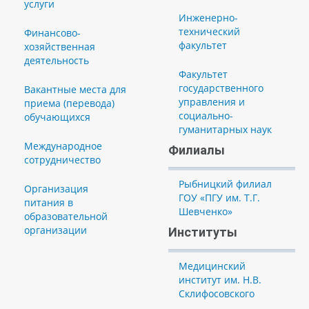
услуги
Инженерно-
технический
Финансово-
факультет
хозяйственная
деятельность
Факультет
государственного
Вакантные места для
управления и
приема (перевода)
социально-
обучающихся
гуманитарных наук
Международное
Филиалы
сотрудничество
Рыбницкий филиал
Организация
ГОУ «ПГУ им. Т.Г.
питания в
Шевченко»
образовательной
организации
Институты
Медицинский
институт им. Н.В.
Склифосовского