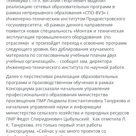
техникума с ПГУ, Виталий Георгиевич выделил
реализацию сетевых образовательных программ в
рамках непрерывного образования «СПО-ВУЗ» с
Инженерно-техническим институтом Приднестровского
госуниверситета. «В рамках данного направления
появится новая специальность «Монтаж и техническая
эксплуатация промышленного оборудования (по
отраслям)» и произойдет переход к освоению программ
следующего уровня, без дублирования изучаемого
материала по согласованным учебным планам двух
учебных организаций», - сообщил зам. директора
Инженерно-технического института по научной работе.
Далее о перспективах реализации образовательных
программ и производственном обучении в рамках
Консорциума рассказали начальник управления
профессионального образования министерства
просвещения ПМР Людмила Константиновна Тануркова и
начальник управления науки и информации
министерства сельского хозяйства и природных ресурсов
ПМР Федот Спиридонович Цыбульский. Как отметила Л.
К. Тануркова, это только первый этап работы
Консорциума. «Сейчас у нас много проектов со