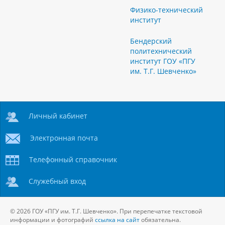
Физико-технический
институт
Бендерский
политехнический
институт ГОУ «ПГУ
им. Т.Г. Шевченко»
Личный кабинет
Электронная почта
Телефонный справочник
Служебный вход
© 2026 ГОУ «ПГУ им. Т.Г. Шевченко». При перепечатке текстовой
информации и фотографий
ссылка на сайт
обязательна.