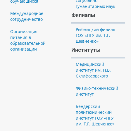
социально-
обучающихся
гуманитарных наук
Международное
Филиалы
сотрудничество
Рыбницкий филиал
Организация
ГОУ «ПГУ им. Т.Г.
питания в
Шевченко»
образовательной
организации
Институты
Медицинский
институт им. Н.В.
Склифосовского
Физико-технический
институт
Бендерский
политехнический
институт ГОУ «ПГУ
им. Т.Г. Шевченко»