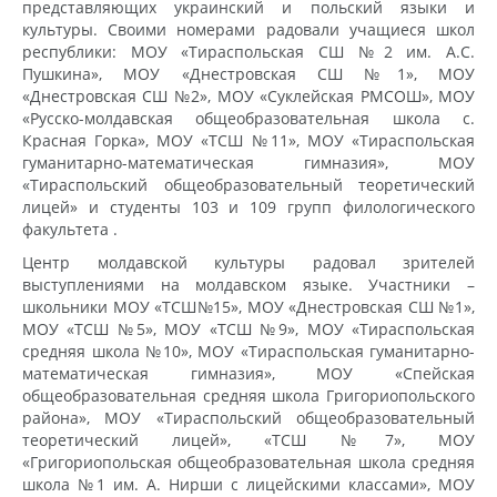
представляющих украинский и польский языки и
культуры. Своими номерами радовали учащиеся школ
республики: МОУ «Тираспольская СШ №2 им. А.С.
Пушкина», МОУ «Днестровская СШ №1», МОУ
«Днестровская СШ №2», МОУ «Суклейская РМСОШ», МОУ
«Русско-молдавская общеобразовательная школа с.
Красная Горка», МОУ «ТСШ №11», МОУ «Тираспольская
гуманитарно-математическая гимназия», МОУ
«Тираспольский общеобразовательный теоретический
лицей» и студенты 103 и 109 групп филологического
факультета .
Центр молдавской культуры радовал зрителей
выступлениями на молдавском языке. Участники –
школьники МОУ «ТСШ№15», МОУ «Днестровская СШ №1»,
МОУ «ТСШ №5», МОУ «ТСШ №9», МОУ «Тираспольская
средняя школа №10», МОУ «Тираспольская гуманитарно-
математическая гимназия», МОУ «Спейская
общеобразовательная средняя школа Григориопольского
района», МОУ «Тираспольский общеобразовательный
теоретический лицей», «ТСШ №7», МОУ
«Григориопольская общеобразовательная школа средняя
школа №1 им. А. Нирши с лицейскими классами», МОУ