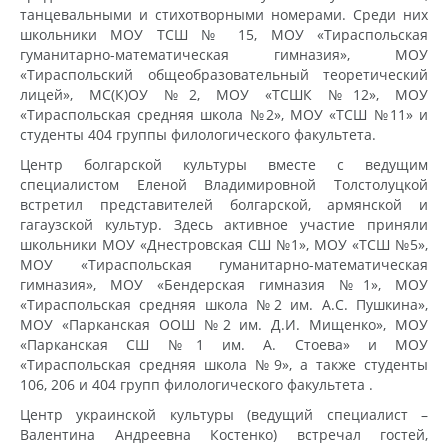
танцевальными и стихотворными номерами. Среди них
школьники МОУ ТСШ № 15, МОУ «Тираспольская
гуманитарно-математическая гимназия», МОУ
«Тираспольский общеобразовательный теоретический
лицей», МС(К)ОУ №2, МОУ «ТСШК №12», МОУ
«Тираспольская средняя школа №2», МОУ «ТСШ №11» и
студенты 404 группы филологического факультета.
Центр болгарской культуры вместе с ведущим
специалистом Еленой Владимировной Толстолуцкой
встретил представителей болгарской, армянской и
гагаузской культур. Здесь активное участие приняли
школьники МОУ «Днестровская СШ №1», МОУ «ТСШ №5»,
МОУ «Тираспольская гуманитарно-математическая
гимназия», МОУ «Бендерская гимназия №1», МОУ
«Тираспольская средняя школа №2 им. А.С. Пушкина»,
МОУ «Парканская ООШ №2 им. Д.И. Мищенко», МОУ
«Парканская СШ №1 им. А. Стоева» и МОУ
«Тираспольская средняя школа №9», а также студенты
106, 206 и 404 групп филологического факультета .
Центр украинской культуры (ведущий специалист –
Валентина Андреевна Костенко) встречал гостей,