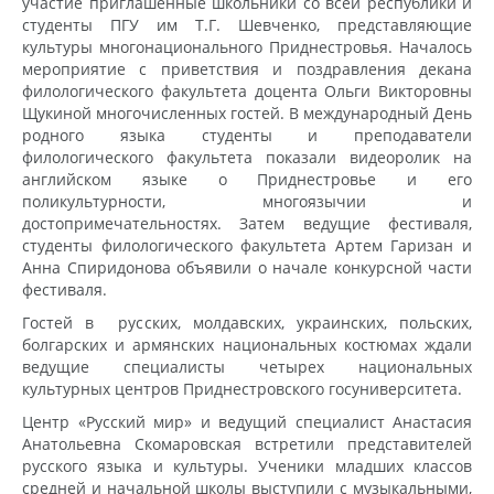
участие приглашенные школьники со всей республики и
студенты ПГУ им Т.Г. Шевченко, представляющие
культуры многонационального Приднестровья. Началось
мероприятие с приветствия и поздравления декана
филологического факультета доцента Ольги Викторовны
Щукиной многочисленных гостей. В международный День
родного языка студенты и преподаватели
филологического факультета показали видеоролик на
английском языке о Приднестровье и его
поликультурности, многоязычии и
достопримечательностях. Затем ведущие фестиваля,
студенты филологического факультета Артем Гаризан и
Анна Спиридонова объявили о начале конкурсной части
фестиваля.
Гостей в русских, молдавских, украинских, польских,
болгарских и армянских национальных костюмах ждали
ведущие специалисты четырех национальных
культурных центров Приднестровского госуниверситета.
Центр «Русский мир» и ведущий специалист Анастасия
Анатольевна Скомаровская встретили представителей
русского языка и культуры. Ученики младших классов
средней и начальной школы выступили с музыкальными,