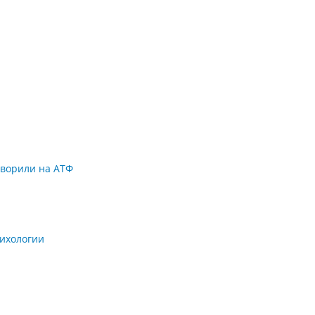
оворили на АТФ
сихологии