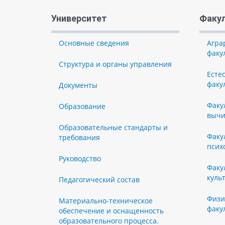
Университет
Факу
Основные сведения
Агра
факу
Структура и органы управления
Есте
факу
Документы
Факу
Образование
вычи
Образовательные стандарты и
Факу
требования
псих
Руководство
Факу
куль
Педагогический состав
Физи
Материально-техническое
факу
обеспечение и оснащенность
образовательного процесса.