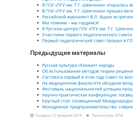
В ГОУ «ПГУ им. Т.Г. Шевченко» открылась 
В ГОУ «ПГУ им. Т.Г. Шевченко» пришел ве
Российский журналист В.Л. Яцкин встретилс
Мы помним – мы гордимся!
В Русском центре ГОУ «ПГУ им. Т.Г. Шевче
Участники первого педагогического совета
Первый педагогический совет прошел в ГОУ
Предыдущие материалы
Русская культура сближает народы
Об использовании методов теории решения
Состоялся первый в этом году Совет по во
На медицинском факультете обсудили вкла
Фестиваль национальностей успешно проше
Научно-практическая конференция, посвя
Круглый стол, посвященный Международном
Молодежное предпринимательство: соврем
Создано: 27 февраля 2018
Просмотров: 3558