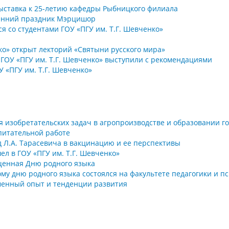
выставка к 25-летию кафедры Рыбницкого филиала
сенний праздник Мэрцишор
я со студентами ГОУ «ПГУ им. Т.Г. Шевченко»
нко» открыт лекторий «Святыни русского мира»
 ГОУ «ПГУ им. Т.Г. Шевченко» выступили с рекомендациями
 «ПГУ им. Т.Г. Шевченко»
 изобретательских задач в агропроизводстве и образовании г
спитательной работе
д Л.А. Тарасевича в вакцинацию и ее перспективы
л в ГОУ «ПГУ им. Т.Г. Шевченко»
щенная Дню родного языка
у дню родного языка состоялся на факультете педагогики и п
енный опыт и тенденции развития