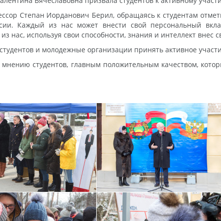
алентина Вячеславовна призвала студентов к активному участи
ессор Степан Иорданович Берил, обращаясь к студентам отмет
сии. Каждый из нас может внести свой персональный вкла
из нас, используя свои способности, знания и интеллект внес 
студентов и молодежные организации принять активное участи
о мнению студентов, главным положительным качеством, котор