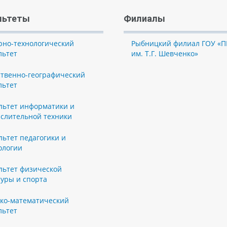
льтеты
Филиалы
рно-технологический
Рыбницкий филиал ГОУ «П
льтет
им. Т.Г. Шевченко»
ственно-географический
льтет
льтет информатики и
слительной техники
льтет педагогики и
ологии
льтет физической
туры и спорта
ко-математический
льтет