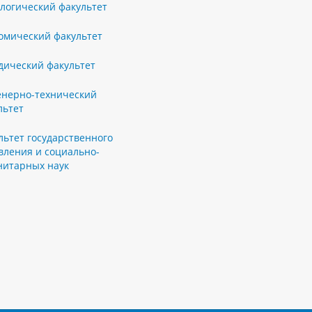
логический факультет
омический факультет
ический факультет
нерно-технический
льтет
льтет государственного
вления и социально-
нитарных наук