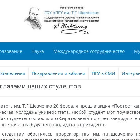
разование
Наука
Международное сотрудничество
Му
объявления
Поздравления и юбилеи
ПГУ в СМИ
Интерв
 глазами наших студентов
ситета им. Т.Г.Шевченко 26 февраля прошла акция «Портрет ка
еская молодежь университета. Любой студент мог поучаствов
ак студенты составляли собирательный портрет кандидата в
ные качества будущего кандидата в президенты.
 студентам обратилась проректор ПГУ им. Т.Г.Шевченко п