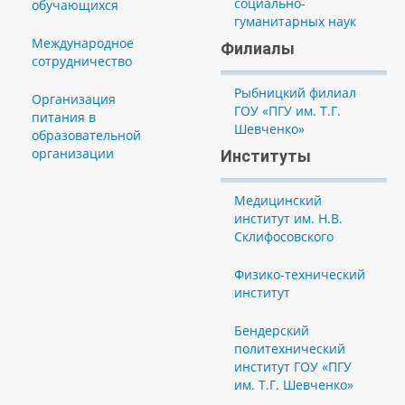
социально-
обучающихся
гуманитарных наук
Международное
Филиалы
сотрудничество
Рыбницкий филиал
Организация
ГОУ «ПГУ им. Т.Г.
питания в
Шевченко»
образовательной
организации
Институты
Медицинский
институт им. Н.В.
Склифосовского
Физико-технический
институт
Бендерский
политехнический
институт ГОУ «ПГУ
им. Т.Г. Шевченко»