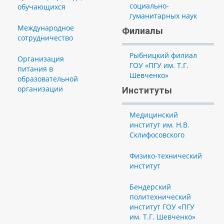
социально-
обучающихся
гуманитарных наук
Международное
Филиалы
сотрудничество
Рыбницкий филиал
Организация
ГОУ «ПГУ им. Т.Г.
питания в
Шевченко»
образовательной
организации
Институты
Медицинский
институт им. Н.В.
Склифосовского
Физико-технический
институт
Бендерский
политехнический
институт ГОУ «ПГУ
им. Т.Г. Шевченко»