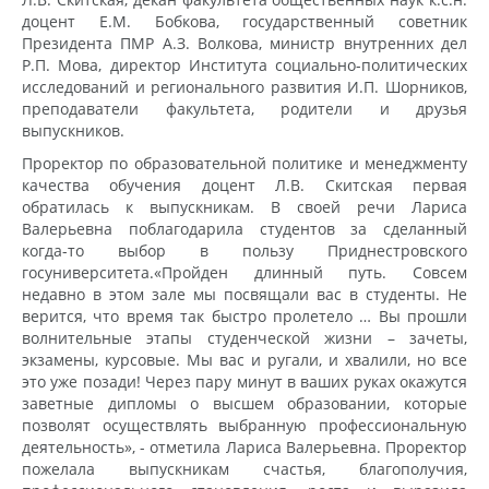
доцент Е.М. Бобкова, государственный советник
Президента ПМР А.З. Волкова, министр внутренних дел
Р.П. Мова, директор Института социально-политических
исследований и регионального развития И.П. Шорников,
преподаватели факультета, родители и друзья
выпускников.
Проректор по образовательной политике и менеджменту
качества обучения доцент Л.В. Скитская первая
обратилась к выпускникам. В своей речи Лариса
Валерьевна поблагодарила студентов за сделанный
когда-то выбор в пользу Приднестровского
госуниверситета.«Пройден длинный путь. Совсем
недавно в этом зале мы посвящали вас в студенты. Не
верится, что время так быстро пролетело … Вы прошли
волнительные этапы студенческой жизни – зачеты,
экзамены, курсовые. Мы вас и ругали, и хвалили, но все
это уже позади! Через пару минут в ваших руках окажутся
заветные дипломы о высшем образовании, которые
позволят осуществлять выбранную профессиональную
деятельность», - отметила Лариса Валерьевна. Проректор
пожелала выпускникам счастья, благополучия,