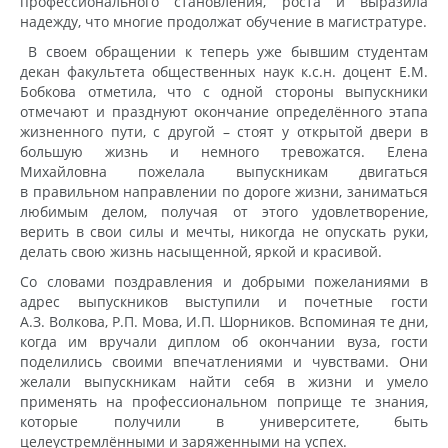
профессионального становления, роста и выразила
надежду, что многие продолжат обучение в магистратуре.
В своем обращении к теперь уже бывшим студентам
декан факультета общественных наук к.с.н. доцент Е.М.
Бобкова отметила, что с одной стороны выпускники
отмечают и празднуют окончание определённого этапа
жизненного пути, с другой – стоят у открытой двери в
большую жизнь и немного тревожатся. Елена
Михайловна пожелала выпускникам двигаться
в правильном направлении по дороге жизни, заниматься
любимым делом, получая от этого удовлетворение,
верить в свои силы и мечты, никогда не опускать руки,
делать свою жизнь насыщенной, яркой и красивой.
Со словами поздравления и добрыми пожеланиями в
адрес выпускников выступили и почетные гости
А.З. Волкова, Р.П. Мова, И.П. Шорников. Вспоминая те дни,
когда им вручали диплом об окончании вуза, гости
поделились своими впечатлениями и чувствами. Они
желали выпускникам найти себя в жизни и умело
применять на профессиональном поприще те знания,
которые получили в университете, быть
целеустремлёнными и заряженными на успех.