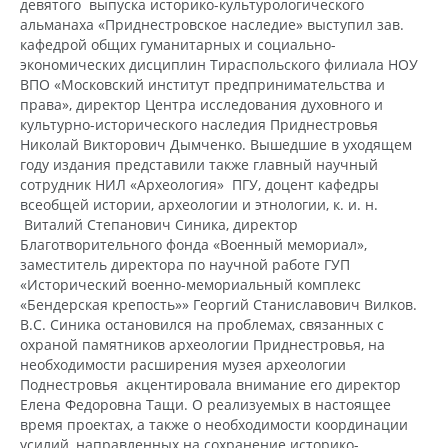
девятого выпуска историко-культурологического
альманаха «Приднестровское наследие» выступил зав.
кафедрой общих гуманитарных и социально-
экономических дисциплин Тираспольского филиала НОУ
ВПО «Московский институт предпринимательства и
права», директор Центра исследования духовного и
культурно-исторического наследия Приднестровья
Николай Викторович Дымченко. Вышедшие в уходящем
году издания представили также главный научный
сотрудник НИЛ «Археология» ПГУ, доцент кафедры
всеобщей истории, археологии и этнологии, к. и. н.
Виталий Степанович Синика, директор
Благотворительного фонда «Военный мемориал»,
заместитель директора по научной работе ГУП
«Исторический военно-мемориальный комплекс
«Бендерская крепость»» Георгий Станиславович Вилков.
В.С. Синика остановился на проблемах, связанных с
охраной памятников археологии Приднестровья, на
необходимости расширения музея археологии
Поднестровья акцентировала внимание его директор
Елена Федоровна Тащи. О реализуемых в настоящее
время проектах, а также о необходимости координации
усилий, направленных на сохранение историко-