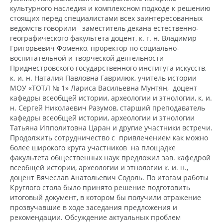
культурного наследия и комплексном подходе к решению
стоящих перед специалистами всех заинтересованных
ведомств говорили заместитель декана естественно-
географического факультета доцент, к. г. н. Владимир
Григорьевич Фоменко, проректор по социально-
воспитательной и творческой деятельности
Приднестровского государственного института искусств,
к. и. н. Наталия Павловна Гаврилюк, учитель истории
МОУ «ТОТЛ № 1» Лариса Васильевна Мунтян, доцент
кафедры всеобщей истории, археологии и этнологии, к. и.
н. Сергей Николаевич Разумов, старший преподаватель
кафедры всеобщей истории, археологии и этнологии
Татьяна Ипполитовна Царан и другие участники встречи.
Продолжить сотрудничество с привлечением как можно
более широкого круга участников на площадке
факультета общественных наук предложил зав. кафедрой
всеобщей истории, археологии и этнологии к. и. н.,
доцент Вячеслав Анатольевич Содоль. По итогам работы
Круглого стола было принято решение подготовить
итоговый документ, в котором бы получили отражение
прозвучавшие в ходе заседания предложения и
рекомендации. Обсуждение актуальных проблем