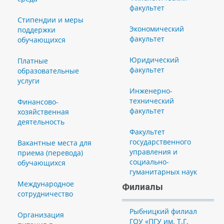
факультет
Стипендии и меры
Экономический
поддержки
факультет
обучающихся
Юридический
Платные
факультет
образовательные
услуги
Инженерно-
технический
Финансово-
факультет
хозяйственная
деятельность
Факультет
государственного
Вакантные места для
управления и
приема (перевода)
социально-
обучающихся
гуманитарных наук
Международное
Филиалы
сотрудничество
Рыбницкий филиал
Организация
ГОУ «ПГУ им. Т.Г.