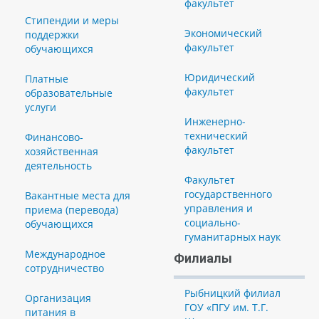
факультет
Стипендии и меры
Экономический
поддержки
факультет
обучающихся
Юридический
Платные
факультет
образовательные
услуги
Инженерно-
технический
Финансово-
факультет
хозяйственная
деятельность
Факультет
государственного
Вакантные места для
управления и
приема (перевода)
социально-
обучающихся
гуманитарных наук
Международное
Филиалы
сотрудничество
Рыбницкий филиал
Организация
ГОУ «ПГУ им. Т.Г.
питания в