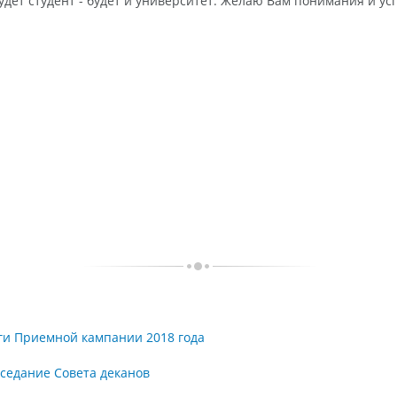
 Будет студент - будет и университет. Желаю Вам понимания и ус
оги Приемной кампании 2018 года
аседание Совета деканов