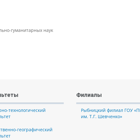
ально-гуманитарных наук
льтеты
Филиалы
рно-технологический
Рыбницкий филиал ГОУ «П
льтет
им. Т.Г. Шевченко»
ственно-географический
льтет