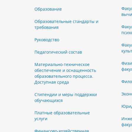
Факу
Образование
вычи
Образовательные стандарты и
Факу
требования
псих
Руководство
Факу
куль
Педагогический состав
Физи
Материально-техническое
факу
обеспечение и оснащенность
образовательного процесса.
Фило
Доступная среда
Экон
Стипендии и меры поддержки
обучающихся
Юрид
Платные образовательные
услуги
Инже
факу
Финансово-хозяйственная