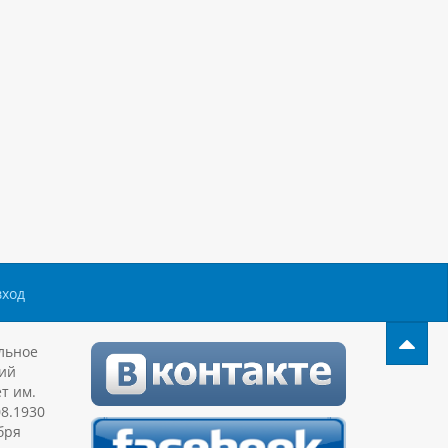
вход
льное
ий
т им.
08.1930
бря