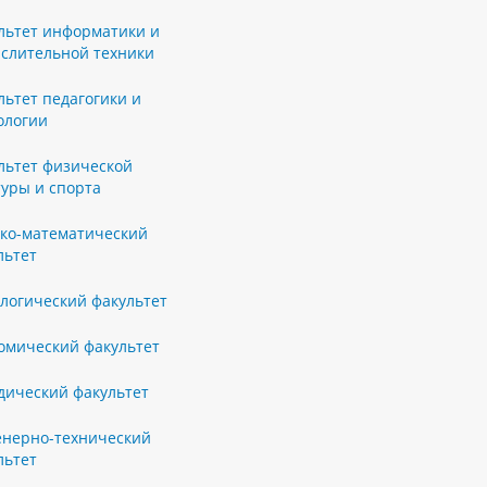
льтет информатики и
слительной техники
льтет педагогики и
ологии
льтет физической
туры и спорта
ко-математический
льтет
логический факультет
омический факультет
ический факультет
нерно-технический
льтет