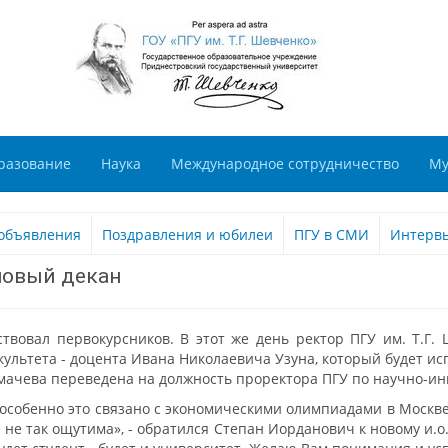
разование
Наука
Международное сотрудничество
Му
объявления
Поздравления и юбилеи
ПГУ в СМИ
Интерв
новый декан
ствовал первокурсников. В этот же день ректор ПГУ им. Т.Г
ультета - доцента Ивана Николаевича Узуна, который будет и
мачева переведена на должность проректора ПГУ по научно-и
 особенно это связано с экономическими олимпиадами в Москве
 не так ощутима», - обратился Степан Иорданович к новому и.о.