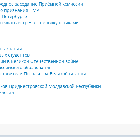
ередное заседание Приёмной комиссии
го признания ПМР
т-Петербурге
стоялась встреча с первокурсниками
ень знаний
вых студентов
ии в Великой Отечественной войне
оссийского образования
едставители Посольства Великобритании
ков Приднестровской Молдавской Республики
миссии