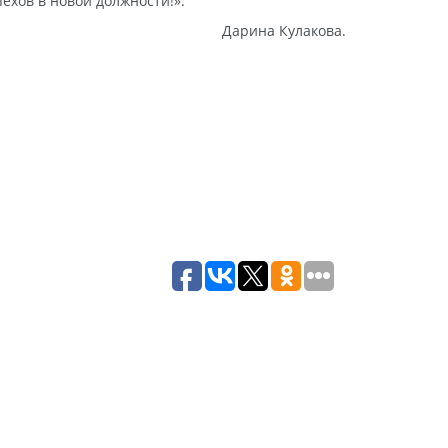
пехов в новой должности!».
Дарина Кулакова.