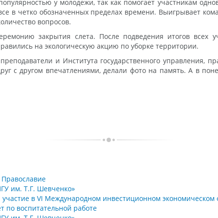
й популярностью у молодежи, так как помогает участникам одн
все в четко обозначенных пределах времени. Выигрывает коман
количество вопросов.
церемонию закрытия слета. После подведения итогов всех 
правились на экологическую акцию по уборке территории.
 преподаватели и Института государственного управления, п
руг с другом впечатлениями, делали фото на память. А в пон
и Православие
ГУ им. Т.Г. Шевченко»
ял участие в VI Международном инвестиционном экономическом
ет по воспитательной работе
ГУ им. Т.Г. Шевченко»