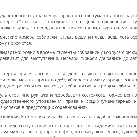
ударственного управления, права и социо-гуманитарных наук 
 лагере «Сэнэтатя». Проводился он с целью вовлечения ст
новке с вузом, с преподавательским составом, с кураторами, н
орческие номера, собирали теплые вещи и пледы, ведь, хоть осе
ому не хочется.
тандартно: ровно в восемь студенты собрались у корпуса с рюкз
реквизит для выступления. Веселой гурьбой добрались до ла
с территорией лагеря, то и дело слыша предостерегающи
 филфака можно спрятать еду!», «Скорее к домику юридическог
днестровская весна», когда в «Сэнэтатя» на три дня собирают
льтетов, инструктажа и жеребьёвки состоялось торжественн
осударственного управления, права и социо-гуманитарных н
ла успехов в предстоящих соревнованиях.
 книжки. Затем начались обязательные на подобных мероприя
 в виде конкурса «визитных карточек» от академических групп
зуя музыку, песню, хореографию, пластику, конферанс, художе