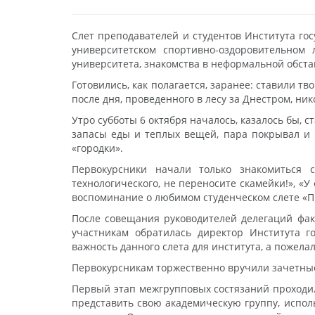
Слет преподавателей и студентов Института гос
университетском спортивно-оздоровительном
университета, знакомства в неформальной обста
Готовились, как полагается, заранее: ставили тв
после дня, проведенного в лесу за Днестром, ник
Утро субботы 6 октября началось, казалось бы, с
запасы еды и теплых вещей, пара покрывал и 
«городки».
Первокурсники начали только знакомиться 
технологического, не переносите скамейки!», «У
воспоминание о любимом студенческом слете «При
После совещания руководителей делегаций факу
участникам обратилась директор Института г
важность данного слета для института, а пожела
Первокурсникам торжественно вручили зачетные
Первый этап межгрупповых состязаний проходил
представить свою академическую группу, исполь