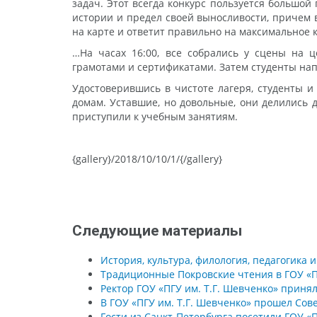
задач. Этот всегда конкурс пользуется большо
истории и предел своей выносливости, причем 
на карте и ответит правильно на максимальное 
…На часах 16:00, все собрались у сцены на 
грамотами и сертификатами. Затем студенты на
Удостоверившись в чистоте лагеря, студенты и
домам. Уставшие, но довольные, они делились д
приступили к учебным занятиям.
{gallery}/2018/10/10/1/{/gallery}
Следующие материалы
История, культура, филология, педагогика 
Традиционные Покровские чтения в ГОУ «П
Ректор ГОУ «ПГУ им. Т.Г. Шевченко» прин
В ГОУ «ПГУ им. Т.Г. Шевченко» прошел Сов
Гости из Санкт-Петербурга посетили ГОУ «П