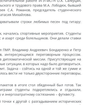
воспитательной работе ИГУПиСГН О.А. Салкуцан,
ьского и трудового права М.А. Лободюк, бывший
ея С.А. Романов, председатель студенческого
сатасия Михайлова.
дхватывали строки любимых песен под гитару:
ах, начались спортивные мероприятия. Студенты
с и азарт среди болельщиков. Они делали ставки
ел ПМР. Владимир Андреевич Бондаренко и Петр
в, интересующимся переговорным процессом.
а в дипломатической миссии. Присутствующие на
ые ситуации, в которых надо было договориться.
мит. Задача - сойтись на одной и той же сумме и
ось вести не только двухсторонние переговоры,
акетов в итоге стол обеденный был готов. Так
играми студенты подкреплялись и отдыхали,
 и энергозатратному состязанию – футквесту.
й точки к другой с разгадыванием исторических