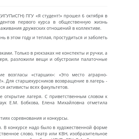
(ИГУПиСГН) ПГУ «Я студент!» прошел 6 октября в
удентов первого курса в общественную жизнь
алаживания дружеских отношений в коллективе.
нь в этом году и теплая, простудиться и заболеть
аками. Только в рюкзаках не конспекты и ручки, а
геря, разложили вещи и обустроили палаточные
е возгласы «старших»: «Это место аграрно-
о!». Для старшекурсников возвращение в лагерь -
ся активисты всех факультетов.
ое открытие лагеря. С приветственным словом к
аук Е.М. Бобкова, Елена Михайловна отметила
тиях соревнования и конкурсы.
. В конкурсе надо было в художественной форме
ственное слово, театр или КВН, изобразительное