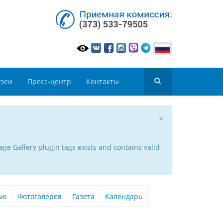
зеи
Пресс-центр
Контакты
×
ge Gallery plugin tags exists and contains valid
ью
Фотогалерея
Газета
Календарь