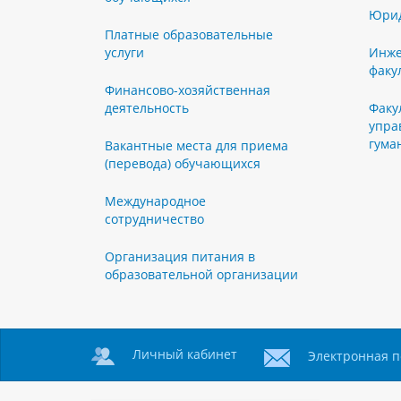
Юрид
Платные образовательные
услуги
Инже
факу
Финансово-хозяйственная
деятельность
Факу
упра
гума
Вакантные места для приема
(перевода) обучающихся
Международное
сотрудничество
Организация питания в
образовательной организации
Личный кабинет
Электронная п