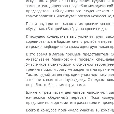
искусство. Оценивала выступления судейская к
заместитель директора по учебно-методической
председатель Объединённого студенческого с
самоуправления института Ярослав Безносенко, 
Песни звучали не только с импровизированно
«Кукушка», «Батарейка», «Группа крови» и др.
К полудню концертные выступления групп закон
соревновались в бадминтоне, стрельбе и перетя
и громко подбадривали своих одногруппников 
В это время в лагерь прибыли представители 
Анатольевич Малиновский провели специаль
Участников познакомили с основной теоретичес
тренинге смогли сразу же закрепить на практик
Так, по одной из легенд, один участник покупае
заключить вымышленную сделку. С каждым новым
но работать большими группами.
Ближе к трем часам дня лагерь наполнился за
начинался обеденный перерыв. Пока «изнур
представители оргкомитета расставили и провер
Всего в конкурсе принимало участие 10 команд