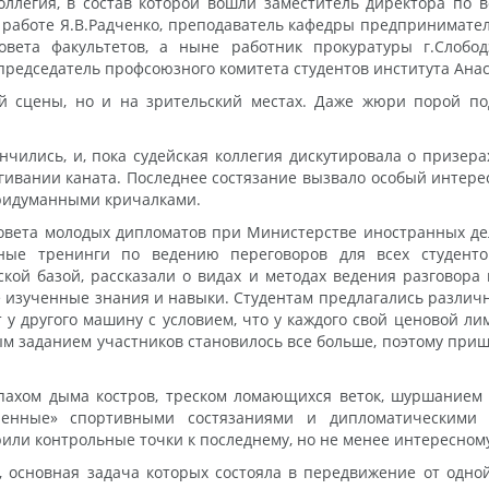
оллегия, в состав которой вошли заместитель директора по 
 работе Я.В.Радченко, преподаватель кафедры предпринимател
овета факультетов, а ныне работник прокуратуры г.Слободз
председатель профсоюзного комитета студентов института Ана
й сцены, но и на зрительский местах. Даже жюри порой по
чились, и, пока судейская коллегия дискутировала о призер
гивании каната. Последнее состязание вызвало особый интере
придуманными кричалками.
Совета молодых дипломатов при Министерстве иностранных д
ные тренинги по ведению переговоров для всех студенто
кой базой, рассказали о видах и методах ведения разговор
е изученные знания и навыки. Студентам предлагались различн
т у другого машину с условием, что у каждого свой ценовой ли
 заданием участников становилось все больше, поэтому пришл
пахом дыма костров, треском ломающихся веток, шуршанием п
енные» спортивными состязаниями и дипломатическими 
или контрольные точки к последнему, но не менее интересному
, основная задача которых состояла в передвижение от одно