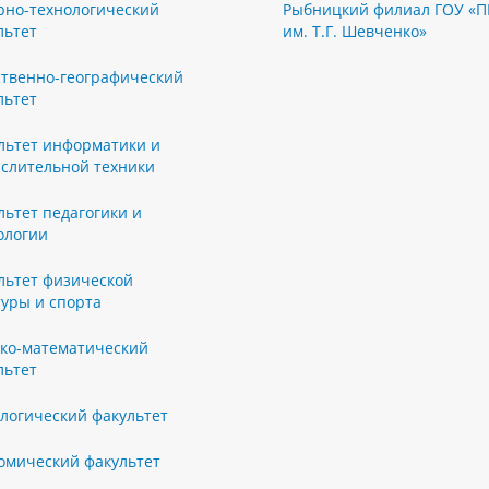
рно-технологический
Рыбницкий филиал ГОУ «П
льтет
им. Т.Г. Шевченко»
ственно-географический
льтет
льтет информатики и
слительной техники
льтет педагогики и
ологии
льтет физической
туры и спорта
ко-математический
льтет
логический факультет
омический факультет