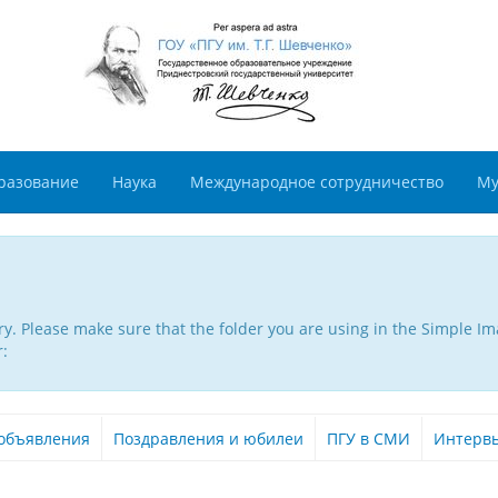
разование
Наука
Международное сотрудничество
Му
. Please make sure that the folder you are using in the Simple Ima
r:
объявления
Поздравления и юбилеи
ПГУ в СМИ
Интерв