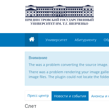
Университет
Абитуриенту
Об
Внимание
The was a problem converting the source image.
There was a problem rendering your image gallery
image files. The plugin could not locate the folde
Пресс-центр
Новости и события
Анонсы и 
Слет