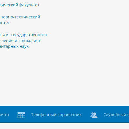
ический факультет
нерно-технический
льтет
льтет государственного
вления и социально-
нитарных наук
очта
Телефонный справочник
Служебный 