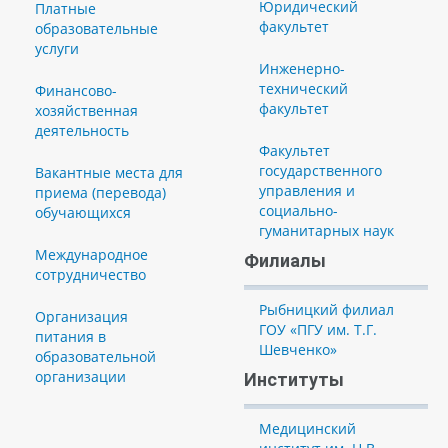
Юридический
Платные
факультет
образовательные
услуги
Инженерно-
технический
Финансово-
факультет
хозяйственная
деятельность
Факультет
государственного
Вакантные места для
управления и
приема (перевода)
социально-
обучающихся
гуманитарных наук
Международное
Филиалы
сотрудничество
Рыбницкий филиал
Организация
ГОУ «ПГУ им. Т.Г.
питания в
Шевченко»
образовательной
организации
Институты
Медицинский