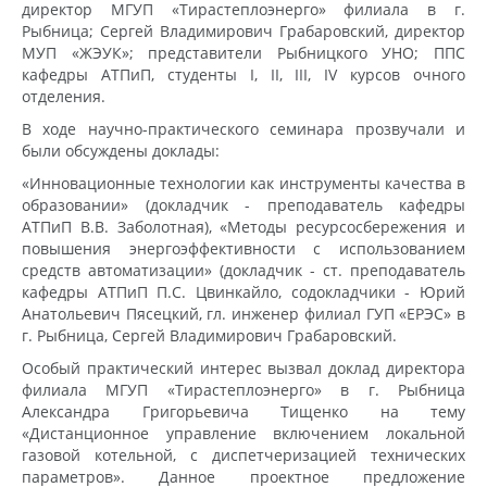
директор МГУП «Тирастеплоэнерго» филиала в г.
Рыбница; Сергей Владимирович Грабаровский, директор
МУП «ЖЭУК»; представители Рыбницкого УНО; ППС
кафедры АТПиП, студенты I, II, III, IV курсов очного
отделения.
В ходе научно-практического семинара прозвучали и
были обсуждены доклады:
«Инновационные технологии как инструменты качества в
образовании» (докладчик - преподаватель кафедры
АТПиП В.В. Заболотная), «Методы ресурсосбережения и
повышения энергоэффективности с использованием
средств автоматизации» (докладчик - ст. преподаватель
кафедры АТПиП П.С. Цвинкайло, содокладчики - Юрий
Анатольевич Пясецкий, гл. инженер филиал ГУП «ЕРЭС» в
г. Рыбница, Сергей Владимирович Грабаровский.
Особый практический интерес вызвал доклад директора
филиала МГУП «Тирастеплоэнерго» в г. Рыбница
Александра Григорьевича Тищенко на тему
«Дистанционное управление включением локальной
газовой котельной, с диспетчеризацией технических
параметров». Данное проектное предложение