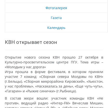
Фотогалерея
Газета
Календарь
КВН открывает сезон
Открытие нового сезона КВН прошло 27 октября в
Культурно-просветительском центре ПГУ. Тема игры –
«Молодым у нас дорога»
Игра прошла в форме фестиваля, в котором приняли
участие 7 команд: «Сборная севера Молдовы по КВН»
(г.Бельцы), «Сборная микрорайона Кировский», «Хьюстон,
у нас проблемы», «Наскакалась за день», «Еще чуть-чуть»,
«Гагарин» и «Рыжие синички» (г.Рыбница).
В состав жюри вошли: участник команды КВН «Не
против», ведущий радио «Интер-FM» Вячеслав Мишин,
капитан команд «Черный PR» и «Убойная сила» Максим