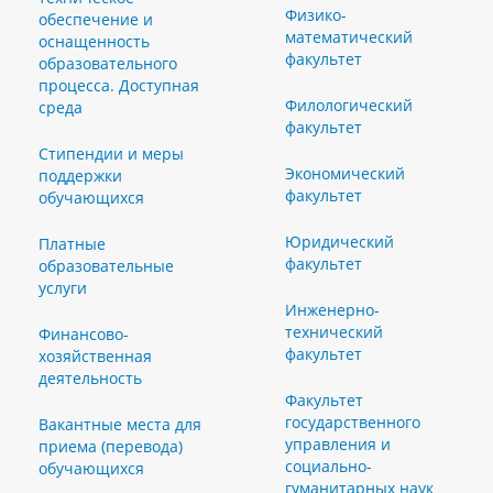
Физико-
обеспечение и
математический
оснащенность
факультет
образовательного
процесса. Доступная
Филологический
среда
факультет
Стипендии и меры
Экономический
поддержки
факультет
обучающихся
Юридический
Платные
факультет
образовательные
услуги
Инженерно-
технический
Финансово-
факультет
хозяйственная
деятельность
Факультет
государственного
Вакантные места для
управления и
приема (перевода)
социально-
обучающихся
гуманитарных наук